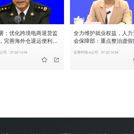
00:15
署：优化跨境电商退货监
全力维护就业权益，人力
，完善海外仓退运便利措
会保障部：重点整治虚假
力企业买全球、卖全球
就业歧视、培训贷、“萝
e公司
证券时报·e公司
07-22 14:54
07-22 14:54
聘”等违法违规行为