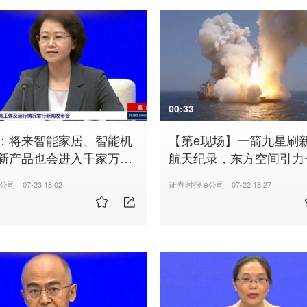
00:33
：将来智能家居、智能机
【第e现场】一箭九星刷
新产品也会进入千家万
航天纪录，东方空间引力
来新的消费增量
海远海发射成功
e公司
证券时报·e公司
07-23 18:02
07-22 18:27