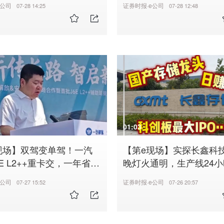
e公司
证券时报·e公司
07-28 14:25
07-28 12:48
低收入者受益面提升
01:03
现场】双驾变单驾！一汽
【第e现场】实探长鑫科
E L2++重卡交，一年省出
晚灯火通明，生产线24
机
候运转
e公司
证券时报·e公司
07-27 15:52
07-26 20:57