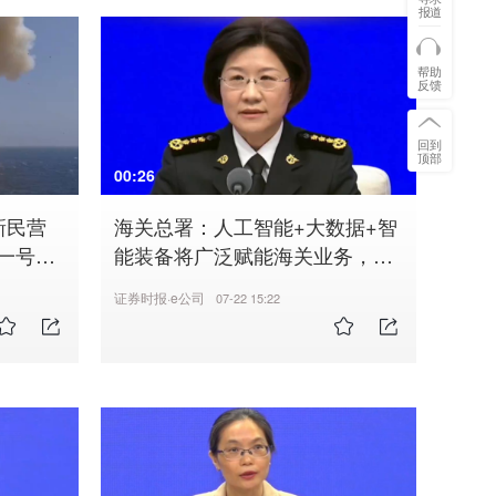
报道
帮助
反馈
回到
顶部
00:26
新民营
海关总署：人工智能+大数据+智
一号东
能装备将广泛赋能海关业务，让
无感通关成为常态
证券时报·e公司
07-22 15:22