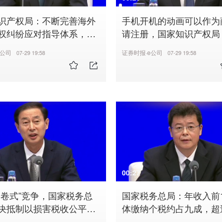
识产权局：不断完善海外
手机开机的动画可以作为
权纠纷应对指导体系，让
请注册，国家知识产权局
业出海更有底气
步拓宽商标可注册要素的
e公司
证券时报·e公司
07-29 19:58
07-29 19:58
00:27
内卷式”竞争，国家税务总
国家税务总局：年收入前1
决抵制以损害税收公平为
体缴纳个税约占九成，超
坏市场秩序和市场统一的
纳税人享受退税1500多