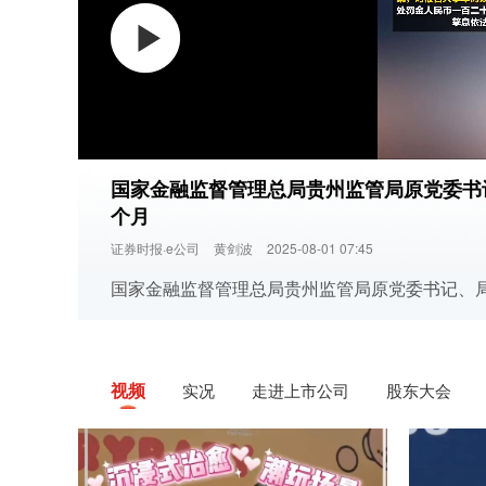
国家金融监督管理总局贵州监管局原党委书
个月
证券时报·e公司
黄剑波
2025-08-01 07:45
国家金融监督管理总局贵州监管局原党委书记、
视频
实况
走进上市公司
股东大会