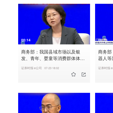
00:14
00:23
商务部：我国县域市场以及银
商务部
发、青年、婴童等消费群体体量
器人等
庞大，具有广阔的消费增长前景
户，带
证券时报·e公司
证券时报·
07-23 18:02