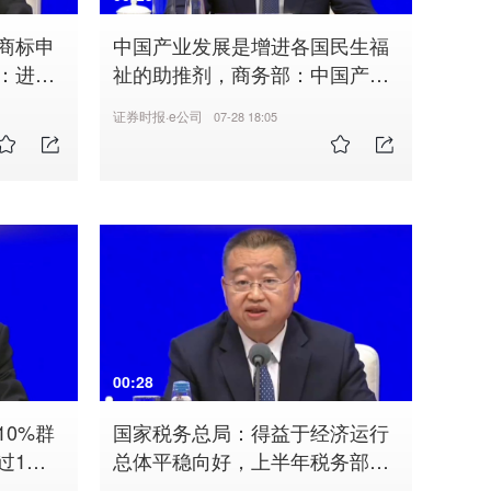
稳企业、稳市场、稳预
00:39
期 增强经济发展和物价
商标申
中国产业发展是增进各国民生福
回升内生动力
：进一
祉的助推剂，商务部：中国产业
类别
快速发展为全球提供了高质量、
马斯克谈中国AI：他们
证券时报·e公司
07-28 18:05
高效能、高性价比的丰富产品
很有可能在某个时候成
为领头羊
00:27
商务部：中方愿与欧方
继续保持高频次的沟
通，推动中欧贸易向上
平衡、向前发展
00:22
00:28
0%群
国家税务总局：得益于经济运行
过1亿
总体平稳向好，上半年税务部门
亿元，中
累计征收税费收入16.7万亿元