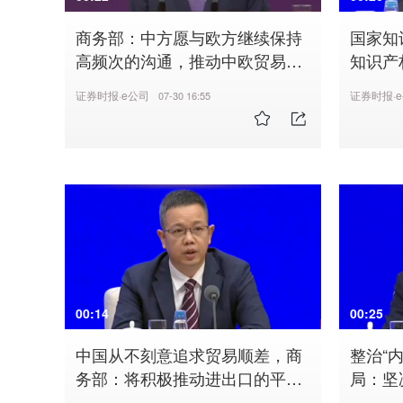
商务部：中方愿与欧方继续保持
国家知
高频次的沟通，推动中欧贸易向
知识产
上平衡、向前发展
中国企
证券时报·e公司
证券时报·
07-30 16:55
00:14
00:25
中国从不刻意追求贸易顺差，商
整治“
务部：将积极推动进出口的平衡
局：坚
发展
代价破