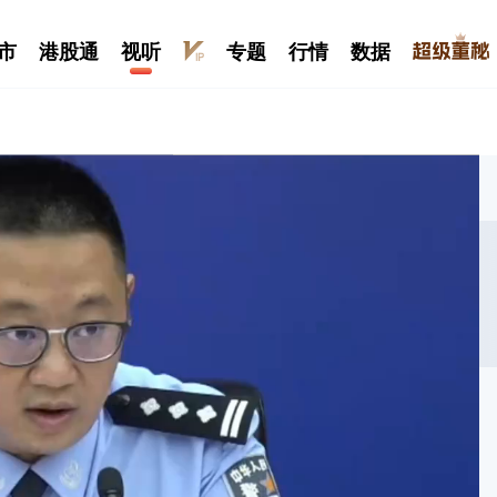
市
港股通
视听
专题
行情
数据