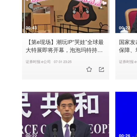
00:43
00:22
【第e现场】潮玩IP“哭娃”全球最
国家发
大特展即将开幕，泡泡玛特持续
保障、
加码IP运营
服务消
证券时报·e公司
证券时报·
07-31 23:25
点
00:22
00:26