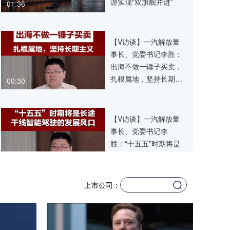
游实现“双旗舰并进”
01:36
【V访谈】一汽解放董
事长、党委书记李胜：
出海不做一锤子买卖，
扎根属地，坚持长期主
00:30
义
【V访谈】一汽解放董
事长、党委书记李
胜：“十五五”时期将是
长途干线智能驾驶的发
00:25
展风口
上市公司：
【V访谈】对话一汽解
放董事长、党委书记李
胜：一汽解放的“智