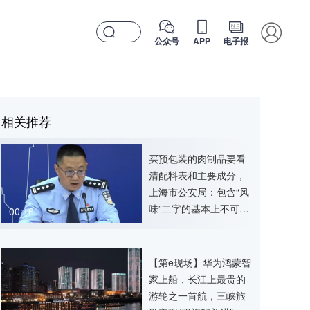
公众号
APP
电子报
相关推荐
买预包装的肉制品要看
清配料表和主要成分，
上海市公安局：包含“风
味”二字的基本上不可能
00:16
是纯正的肉脯
【第e现场】华为鸿蒙智
家上船，长江上最贵的
游轮之一首航，三峡旅