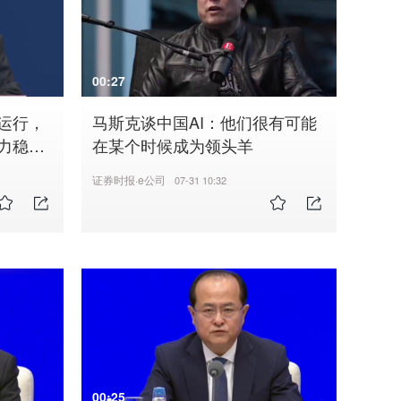
胜”之路
06:04
【第e现场】潮玩IP“哭
00:27
娃”全球最大特展即将开
幕，泡泡玛特持续加码
运行，
马斯克谈中国AI：他们很有可能
IP运营
力稳就
在某个时候成为领头羊
00:43
预期 增
证券时报·e公司
07-31 10:32
生动力
国家发改委：多措并举
加强民生保障、增强居
民消费能力、挖掘服务
消费潜力、培育消费新
00:22
增长点
下半年物价有望保持平
稳运行，国家发改委：
下一步将着力稳就业、
00:25