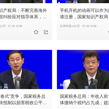
识产权局：不断完善海外
手机开机的动画可以作为
权纠纷应对指导体系，让
请注册，国家知识产权局
业出海更有底气
步拓宽商标可注册要素的
e公司
证券时报·e公司
07-29 19:58
07-29 19:58
00:27
内卷式”竞争，国家税务总
国家税务总局：年收入前1
决抵制以损害税收公平为
体缴纳个税约占九成，超
坏市场秩序和市场统一的
纳税人享受退税1500多