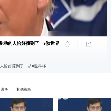
跑动的人恰好撞到了一起#世界
的人恰好撞到了一起#世界杯
访谈
其他视听