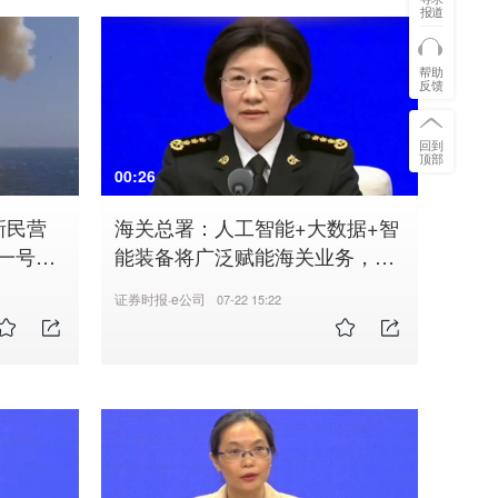
报道
帮助
反馈
回到
顶部
00:26
新民营
海关总署：人工智能+大数据+智
一号东
能装备将广泛赋能海关业务，让
无感通关成为常态
证券时报·e公司
07-22 15:22