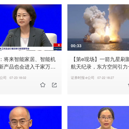
00:33
：将来智能家居、智能机
【第e现场】一箭九星刷
新产品也会进入千家万
航天纪录，东方空间引力
来新的消费增量
海远海发射成功
e公司
证券时报·e公司
07-23 18:02
07-22 18:27