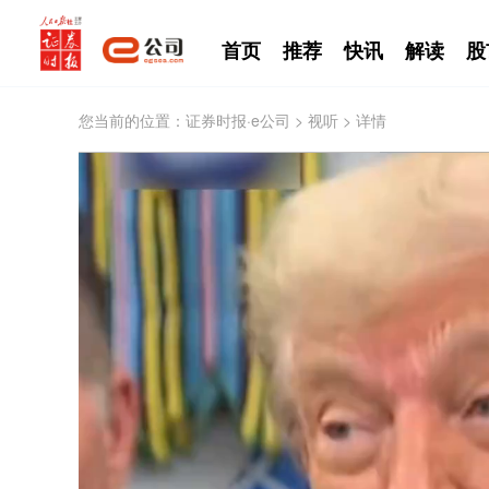
首页
推荐
快讯
解读
股
您当前的位置：
证券时报·e公司
>
视听
>
详情