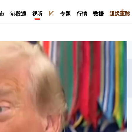
市
港股通
视听
专题
行情
数据