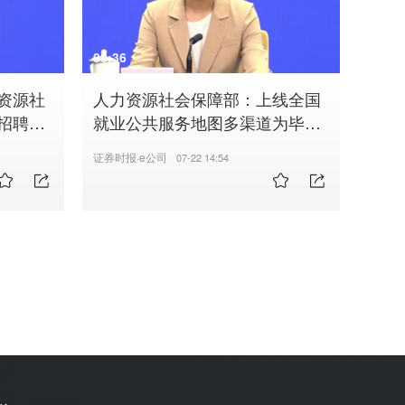
00:36
资源社
人力资源社会保障部：上线全国
招聘、
就业公共服务地图多渠道为毕业
卜招
生提供就业服务
证券时报·e公司
07-22 14:54