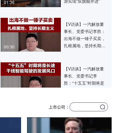
游实现“双旗舰并进”
01:36
【V访谈】一汽解放董
事长、党委书记李胜：
出海不做一锤子买卖，
扎根属地，坚持长期主
00:30
义
【V访谈】一汽解放董
事长、党委书记李
胜：“十五五”时期将是
长途干线智能驾驶的发
00:25
展风口
上市公司：
【V访谈】对话一汽解
放董事长、党委书记李
胜：一汽解放的“智