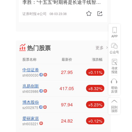
李胜：“十五五”时期将是长途干线智能
驾驶的发展风口
证券时报·e公司
08-03 23:38
APP
热门股票
更多
公众号
股票名称
最新价
涨跌幅
寻求
中信证券
27.95
报道
+0.11%
sh600030
兆易创新
417.05
帮助
+8.32%
反馈
sh603986
博杰股份
97.94
+5.23%
回到
sz002975
顶部
爱丽家居
24.82
+0.12%
sh603221