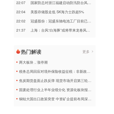
22:07
国家防总对浙江福建启动防汛防台风三级应急响应
22:04
美股存储股走低 SK海力士跌超5%
22:02
冠盛股份：冠盛东驰电池工厂目前已进入全面联机调试工作
21:37
上海：台风“白海豚”或将带来龙卷风等极端影响
热门解读
更多
两大板块，涨停潮
税务总局回应对境外保险收益征税：非新政策，无需过度解读
焦炭期货盘面止跌反弹 现货市场开启第三轮降价
固废处理行业上半年业绩分化 资源化板块报喜传统企业承压
铜钴大国出口政策突变 中资矿企提前布局深加工产线