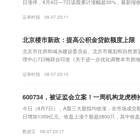
日涨停，8月4日—7日该股累计涨幅超30%，最新报收3
月7日晚间，宇晶股份发布股价异动...
证券时报
08-07 23:11
北京楼市新政：提高公积金贷款额度上限
北京市住房和城乡建设委员会、北京市规划和自然资
理中心7日晚联合印发《关于进一步优化调整本市房
适度提高住房公积金最高贷款额度。购房家庭中1人为公
证券时报
08-07 23:10
600734，被证监会立案！一周机构龙虎
今日（8月7日），A股三大股指均收涨，全市场成交额
日增加1359亿元。收盘上涨个股超2800只，其中收
表现来看，沪指一周累计上涨2.81%，...
数据宝
08-07 22:17