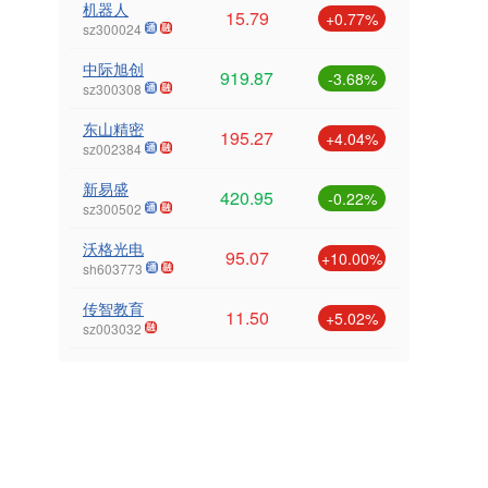
机器人
15.79
+0.77%
sz300024
中际旭创
919.87
-3.68%
sz300308
东山精密
195.27
+4.04%
sz002384
新易盛
420.95
-0.22%
sz300502
沃格光电
95.07
+10.00%
sh603773
传智教育
11.50
+5.02%
sz003032