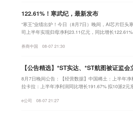
122.61%！寒武纪，最新发布
“寒王”业绩出炉！今日（8月7日）晚间，AI芯片巨头寒武
司上半年实现归母净利23.11亿元，同比增长122.6
12.98亿元，环比一季度增...
券商中国
08-07 21:30
【公告精选】*ST实达、*ST航图被证监会
8月7日晚间公告：【经营数据】中国稀土：上半年净利润2
拉卡拉：上半年净利润同比增长191.67% 拟10派
长133.21% 拟10派1....
e公司
08-07 21:27