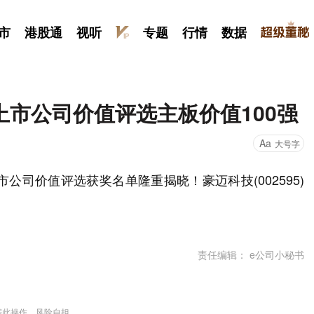
市
港股通
视听
专题
行情
数据
市公司价值评选主板价值100强
Aa
大号字
公司价值评选获奖名单隆重揭晓！豪迈科技(002595)
责任编辑： e公司小秘书
据此操作，风险自担。