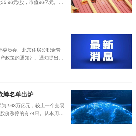
5.96元/股，市值96亿元。8
源委员会、北京住房公积金管
地产政策的通知》。通知提出，
积金...
榜抢筹名单出炉
为2.68万亿元，较上一个交易
盘股价涨停的有74只。从本周的