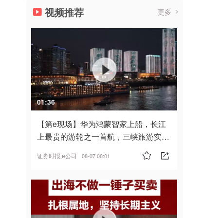
视频推荐
更多
01:36
【第e现场】华为鸿蒙智家上船，长江
上最贵的游轮之一首航，三峡旅游实
现“双旗舰并进”
证券时报·e公司
08-07 08:01