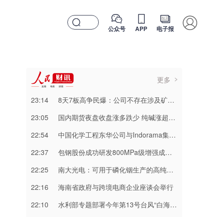
公众号
APP
电子报
更多
23:14
8天7板高争民爆：公司不存在涉及矿山资产注入和重大资产重组的具体计划
23:05
国内期货夜盘收盘涨多跌少 纯碱涨超3%
22:54
中国化学工程东华公司与Indorama集团正式签署安阳清洁制气示范项目EPC合同
22:37
包钢股份成功研发800MPa级增强成形性稀土热轧汽车钢
22:25
南大光电：可用于磷化铟生产的高纯三甲基铟产能目前约为2吨/年
22:16
海南省政府与跨境电商企业座谈会举行
22:10
水利部专题部署今年第13号台风“白海豚” 暴雨洪水防御工作