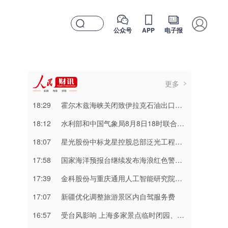
公众号
APP
电子报
更多
18:29
霍尔木兹海峡关闭致伊拉克石油出口骤降75%
18:12
水利部和中国气象局8月8日18时联合发布红色山洪灾害气象预警
18:07
星光股份中标龙星控股总部泛光工程项目
17:58
国家海洋预报台继续发布海浪红色警报 注意防范
17:39
金科股份与重庆通用人工智能研究院达成合作
17:07
新疆优化调整旅游景区内自驾服务费
16:57
受台风影响 上海多家景点临时闭园、调整运营时间