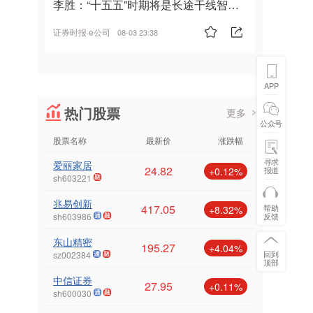
李胜：“十五五”时期将是长途干线智能
驾驶的发展风口
证券时报·e公司
08-03 23:38
APP
热门股票
更多
公众号
股票名称
最新价
涨跌幅
寻求
爱丽家居
24.82
报道
+0.12%
sh603221
兆易创新
417.05
帮助
+8.32%
反馈
sh603986
东山精密
195.27
+4.04%
回到
sz002384
顶部
中信证券
27.95
+0.11%
sh600030