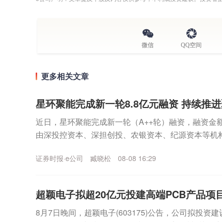
微信
QQ空间
更多相关文章
星环聚能完成新一轮8.8亿元融资 持续推
近日，星环聚能完成新一轮（A++轮）融资，融资金额
由深投控资本、深担创投、农银资本、纪源资本等机
集团旗下知识产权基金等机构继续跟投。本轮融资资金将
证券时报·e公司
臧晓松
08-08 16:29
超颖电子拟超20亿元投建高端PCB产品项
8月7日晚间，超颖电子(603175)公告，公司拟投资