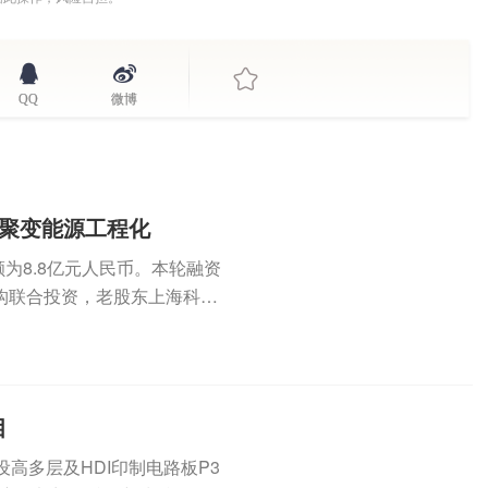
QQ
微博
进聚变能源工程化
为8.8亿元人民币。本轮融资
构联合投资，老股东上海科创
...
目
建设高多层及HDI印制电路板P3