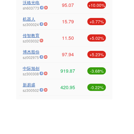
沃格光电
95.07
+10.00%
sh603773
机器人
15.79
+0.77%
sz300024
传智教育
11.50
+5.02%
sz003032
博杰股份
97.94
+5.23%
sz002975
中际旭创
919.87
-3.68%
sz300308
新易盛
420.95
-0.22%
sz300502