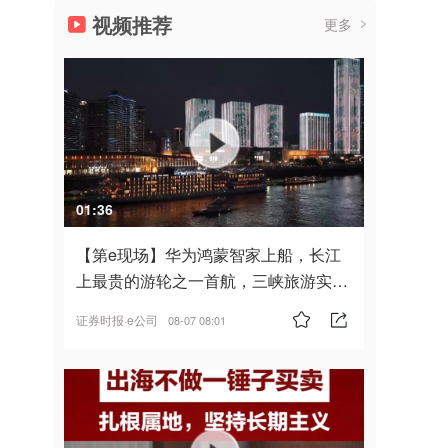
视频推荐
更多
01:36
【第e现场】华为鸿蒙智家上船，长江
上最贵的游轮之一首航，三峡旅游实
现“双旗舰并进”
证券时报·e公司
08-07 08:01