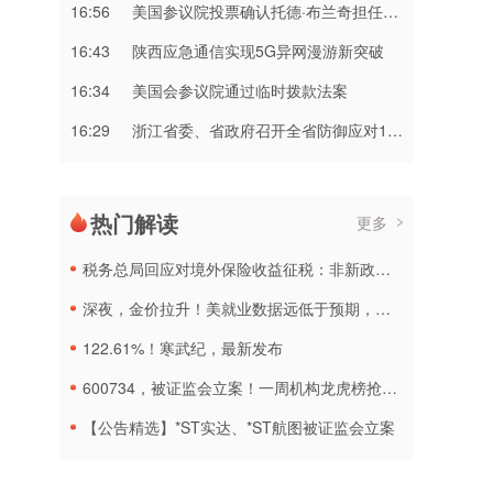
16:56
美国参议院投票确认托德·布兰奇担任司法部长
16:43
陕西应急通信实现5G异网漫游新突破
16:34
美国会参议院通过临时拨款法案
16:29
浙江省委、省政府召开全省防御应对13号台风“白海豚”工作视频调度会
热门解读
更多
税务总局回应对境外保险收益征税：非新政策，无需过度解读
深夜，金价拉升！美就业数据远低于预期，加息或生变
122.61%！寒武纪，最新发布
600734，被证监会立案！一周机构龙虎榜抢筹名单出炉
【公告精选】*ST实达、*ST航图被证监会立案