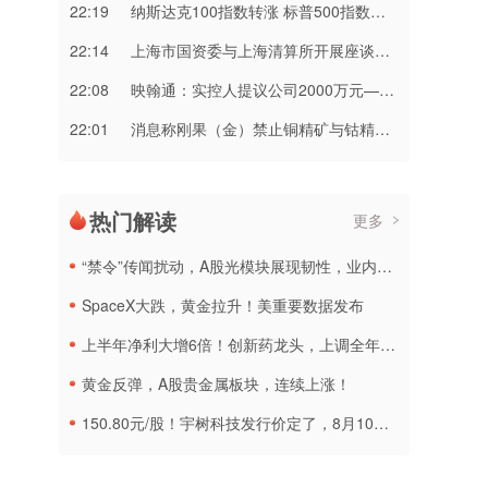
22:19
纳斯达克100指数转涨 标普500指数涨0.2%
22:14
上海市国资委与上海清算所开展座谈交流
22:08
映翰通：实控人提议公司2000万元—3000万元回购股份
22:01
消息称刚果（金）禁止铜精矿与钴精矿出口 上市公司回应
热门解读
更多
“禁令”传闻扰动，A股光模块展现韧性，业内人士：预计落地难度大
SpaceX大跌，黄金拉升！美重要数据发布
上半年净利大增6倍！创新药龙头，上调全年营收预测
黄金反弹，A股贵金属板块，连续上涨！
150.80元/股！宇树科技发行价定了，8月10日申购