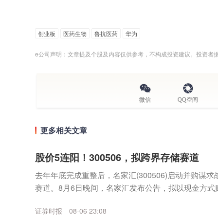
创业板
医药生物
鲁抗医药
华为
e公司声明：文章提及个股及内容仅供参考，不构成投资建议。投资者
微信
QQ空间
更多相关文章
股价5连阳！300506，拟跨界存储赛道
去年年底完成重整后，名家汇(300506)启动并购谋
赛道。8月6日晚间，名家汇发布公告，拟以现金方式
（以下简称“至誉科技”）不超过26.19%股份，...
证券时报
08-06 23:08