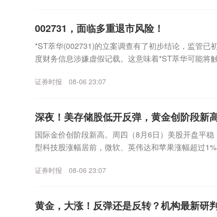
002731，面临多重退市风险！
*ST萃华(002731)的立案调查有了初步结论，监管
度财务信息涉嫌虚假记载。这意味着*ST萃华可能将
外，公司市值也已跌破5亿元上市门槛，市...
证券时报
08-06 23:07
深夜！美存储股低开反弹，黄金创阶段新
国际金价创阶段新高。周四（8月6日）美股开盘平稳
型科技股涨幅居前，微软、英伟达和苹果涨幅超过1%
海力士跌幅一度超过6%，不过盘中该板块企稳拉升，美.
证券时报
08-06 23:07
黄金，大涨！反弹还是反转？机构最新研