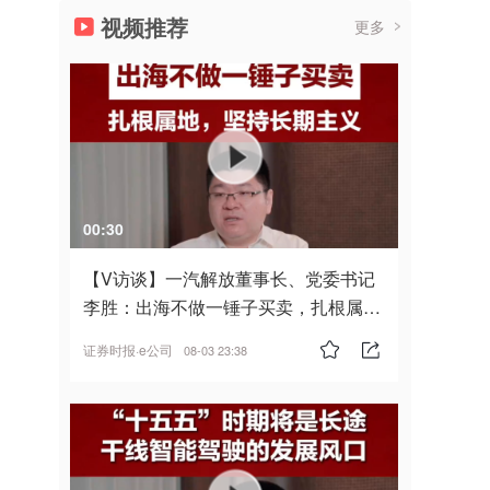
视频推荐
更多
00:30
【V访谈】一汽解放董事长、党委书记
李胜：出海不做一锤子买卖，扎根属
地，坚持长期主义
证券时报·e公司
08-03 23:38