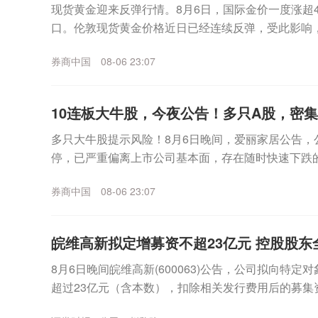
现货黄金迎来反弹行情。8月6日，国际金价一度涨超4%
口。伦敦现货黄金价格近日已经连续反弹，受此影响，
日盘中继续冲高，已经逼近930元/克。更早之...
券商中国
08-06 23:07
10连板大牛股，今夜公告！多只A股，密
多只大牛股提示风险！8月6日晚间，爱丽家居公告，
停，已严重偏离上市公司基本面，存在随时快速下跌
上涨，公司可能再次申请停牌核查。同日晚间，博杰股份
券商中国
08-06 23:07
皖维高新拟定增募资不超23亿元 控股股东
8月6日晚间皖维高新(600063)公告，公司拟向特
超过23亿元（含本数），扣除相关发行费用后的募集资
乙烯法功能性聚乙烯醇树脂项目、年产30...