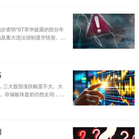
已初步查明*ST萃华披露的部分年
触及重大违法强制退市情形。此
高
，三大股指涨跌幅度不大。大
。存储板块盘初仍然走弱，SK
..
判