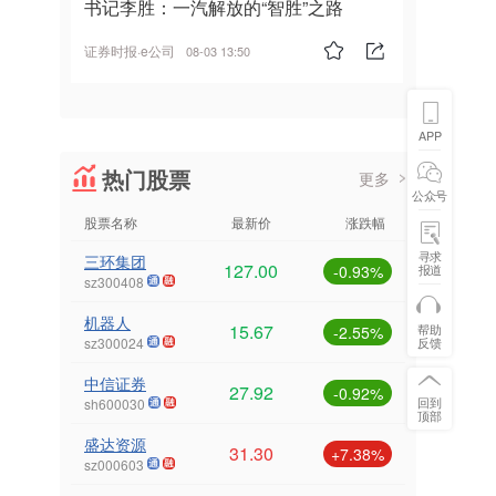
书记李胜：一汽解放的“智胜”之路
证券时报·e公司
08-03 13:50
APP
热门股票
更多
公众号
股票名称
最新价
涨跌幅
寻求
三环集团
127.00
报道
-0.93%
sz300408
机器人
15.67
帮助
-2.55%
反馈
sz300024
中信证券
27.92
-0.92%
回到
sh600030
顶部
盛达资源
31.30
+7.38%
sz000603