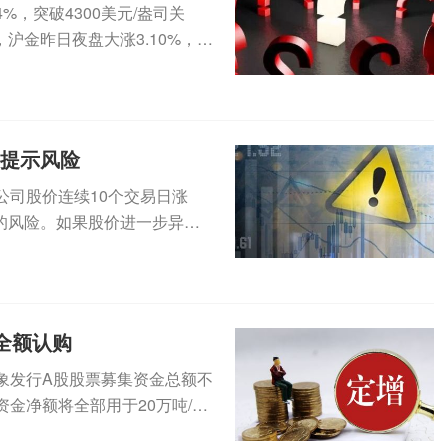
，突破4300美元/盎司关
沪金昨日夜盘大涨3.10%，今
集提示风险
公司股价连续10个交易日涨
的风险。如果股价进一步异常
（3...
全额认购
定对象发行A股股票募集资金总额不
金净额将全部用于20万吨/年