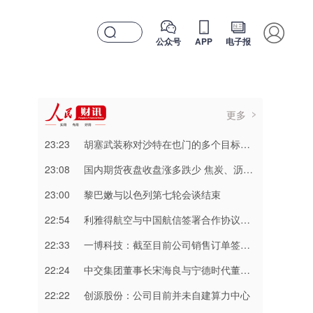
公众号
APP
电子报
更多
23:23
胡塞武装称对沙特在也门的多个目标实施打击
23:08
国内期货夜盘收盘涨多跌少 焦炭、沥青涨超2%
23:00
黎巴嫩与以色列第七轮会谈结束
22:54
利雅得航空与中国航信签署合作协议加强互联互通
22:33
一博科技：截至目前公司销售订单签单金额同比增长超过70%
22:24
中交集团董事长宋海良与宁德时代董事长曾毓群举行会谈
22:22
创源股份：公司目前并未自建算力中心