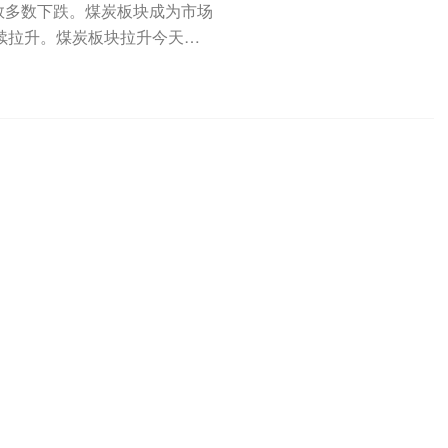
数多数下跌。煤炭板块成为市场
续拉升。煤炭板块拉升今天上
午...