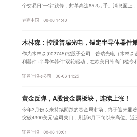
个交易日“一字”跌停，封单高达65.3万手。消息面
未按规定披露非经营性资金往来等违法行为...
券商中国
08-06 14:48
木林森：控股普瑞光电，锚定半导体器件
作为木林森(002745)控股子公司，普瑞光电（木林森
利器件+半导体器件”双轮驱动，在欧美日韩高门槛专
于2011年4月的国家高新技术企业、国...
证券时报·e公司
08-06 14:25
黄金反弹，A股贵金属板块，连续上涨！
今年3月份以来持续阴跌的贵金属市场，终于迎来显著
突破4300美元/盎司关口，刷新6月下旬以来高位。
格累计涨幅超过5%，伦敦现货白银价格累计涨幅近...
证券时报
08-06 13:01