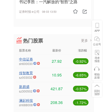
书记李胜：一汽解放的“智胜”之路
证券时报·e公司
08-03 13:50
APP
热门股票
更多
公众号
股票名称
最新价
涨跌幅
寻求
中信证券
27.92
报道
-0.92%
sh600030
传智教育
10.95
帮助
-6.65%
反馈
sz003032
新易盛
421.87
-0.57%
回到
sz300502
顶部
澜起科技
208.36
-1.72%
sh688008