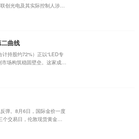
上，联创光电及其实际控制人涉嫌
第二曲线
合计持股约72%）正以“LED专
利市场构筑稳固壁垒。这家成立
反弹。8月6日，国际金价一度
近三个交易日，伦敦现货黄金价