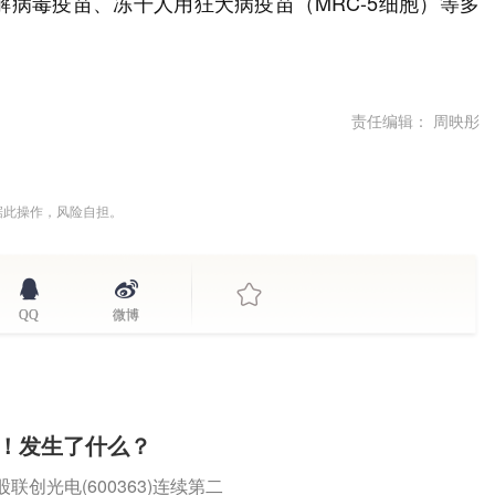
解病毒疫苗、冻干人用狂犬病疫苗（MRC-5细胞）等多
责任编辑： 周映彤
据此操作，风险自担。
QQ
微博
停！发生了什么？
创光电(600363)连续第二