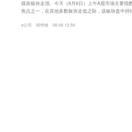
煤炭板块走强。今天（8月6日）上午A股市场主要指
焦点之一，在其他多数板块走低之际，该板块盘中持
午A股市场震荡反复，主要指数低开，随后上行，临近上
e公司
胡华雄
08-06 12:59