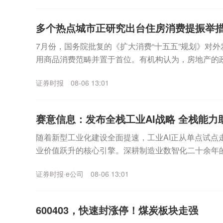
多个热点城市正研究出台住房消费提振举
7月份，国务院批复的《扩大消费“十五五”规划》对
用商品消费范畴并置于首位。有机构认为，房地产的
并重”转变。人民财讯记者获悉，多个热点城市正谋划出.
证券时报
08-06 13:01
赛意信息：发布全栈工业AI战略 全栈能力助推
随着新型工业化建设全面提速，工业AI正从单点试点
业价值跃升的核心引擎。深耕制造业数智化二十余年的赛意
产业节奏，于8月5日在广州举办“全栈进化・A...
证券时报·e公司
08-06 13:01
600403，快速封涨停！煤炭板块走强