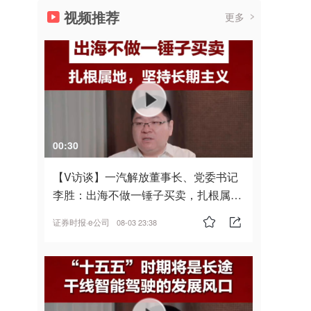
视频推荐
更多
00:30
【V访谈】一汽解放董事长、党委书记
李胜：出海不做一锤子买卖，扎根属
地，坚持长期主义
证券时报·e公司
08-03 23:38