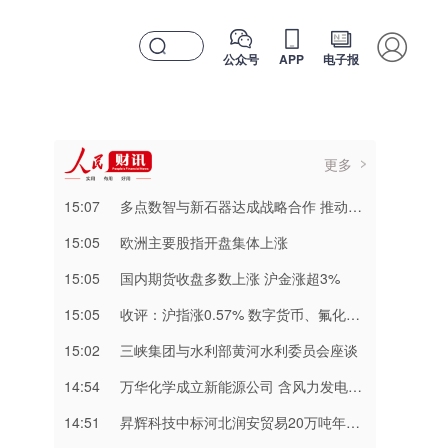
公众号
APP
电子报
更多
15:07
多点数智与新石器达成战略合作 推动无人车落地零售场景
15:05
欧洲主要股指开盘集体上涨
15:05
国内期货收盘多数上涨 沪金涨超3%
15:05
收评：沪指涨0.57% 数字货币、氟化工等概念板块走强
15:02
三峡集团与水利部黄河水利委员会座谈
14:54
万华化学成立新能源公司 含风力发电业务
14:51
昇辉科技中标河北润安贸易20万吨年锂电池负极材料一体化项目低压设备