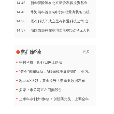
14:46
新华保险等在北京新设私募投资基金
14:46
华海清科首台6英寸集成量测装备出机
14:38
震有科技等成立星存算通科技公司 含AI及卫星相关业务
14:37
俄国防部称在多地击落605架乌无人机
热门解读
更多
宇树科技：8月7日网上路演
“禁令”传闻扰动，A股光模块展现韧性，业内人士：预计落地难度大
SpaceX大跌，黄金拉升！美重要数据发布
多家上市公司宣布回购股份
上半年净利大增6倍！创新药龙头，上调全年营收预测