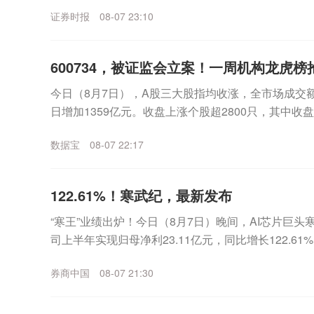
适度提高住房公积金最高贷款额度。购房家庭中1人为公
证券时报
08-07 23:10
600734，被证监会立案！一周机构龙虎
今日（8月7日），A股三大股指均收涨，全市场成交额
日增加1359亿元。收盘上涨个股超2800只，其中收
表现来看，沪指一周累计上涨2.81%，...
数据宝
08-07 22:17
122.61%！寒武纪，最新发布
“寒王”业绩出炉！今日（8月7日）晚间，AI芯片巨头寒武
司上半年实现归母净利23.11亿元，同比增长122.6
12.98亿元，环比一季度增...
券商中国
08-07 21:30