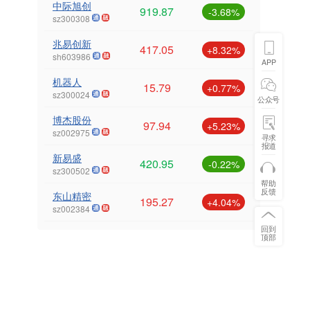
中际旭创
919.87
-3.68%
sz300308
兆易创新
417.05
+8.32%
sh603986
APP
机器人
15.79
+0.77%
sz300024
公众号
博杰股份
97.94
+5.23%
sz002975
寻求
报道
新易盛
420.95
-0.22%
sz300502
帮助
反馈
东山精密
195.27
+4.04%
sz002384
回到
顶部