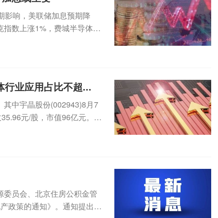
期影响，美联储加息预期降
克指数上涨1%，费城半导体指
...
行业应用占比不超...
宇晶股份(002943)8月7
5.96元/股，市值96亿元。8
源委员会、北京住房公积金管
地产政策的通知》。通知提出，