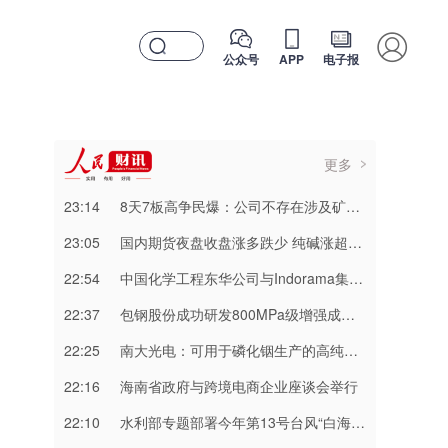
公众号
APP
电子报
更多
23:14
8天7板高争民爆：公司不存在涉及矿山资产注入和重大资产重组的具体计划
23:05
国内期货夜盘收盘涨多跌少 纯碱涨超3%
22:54
中国化学工程东华公司与Indorama集团正式签署安阳清洁制气示范项目EPC合同
22:37
包钢股份成功研发800MPa级增强成形性稀土热轧汽车钢
22:25
南大光电：可用于磷化铟生产的高纯三甲基铟产能目前约为2吨/年
22:16
海南省政府与跨境电商企业座谈会举行
22:10
水利部专题部署今年第13号台风“白海豚” 暴雨洪水防御工作