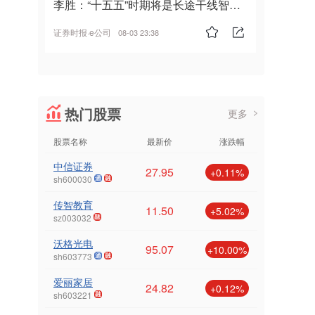
李胜：“十五五”时期将是长途干线智能
驾驶的发展风口
证券时报·e公司
08-03 23:38
热门股票
更多
股票名称
最新价
涨跌幅
中信证券
27.95
+0.11%
sh600030
传智教育
11.50
+5.02%
sz003032
沃格光电
95.07
+10.00%
sh603773
爱丽家居
24.82
+0.12%
sh603221