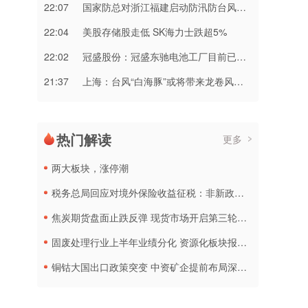
22:07
国家防总对浙江福建启动防汛防台风三级应急响应
22:04
美股存储股走低 SK海力士跌超5%
22:02
冠盛股份：冠盛东驰电池工厂目前已进入全面联机调试工作
21:37
上海：台风“白海豚”或将带来龙卷风等极端影响
热门解读
更多
两大板块，涨停潮
税务总局回应对境外保险收益征税：非新政策，无需过度解读
焦炭期货盘面止跌反弹 现货市场开启第三轮降价
固废处理行业上半年业绩分化 资源化板块报喜传统企业承压
铜钴大国出口政策突变 中资矿企提前布局深加工产线