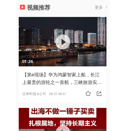
视频推荐
更多
01:36
【第e现场】华为鸿蒙智家上船，长江
上最贵的游轮之一首航，三峡旅游实
现“双旗舰并进”
证券时报·e公司
08-07 08:01