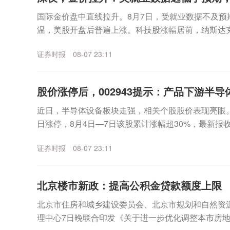
国际金价盘中直线拉升。8月7日，受就业数据不及预
温，美股开盘后普遍上涨。科技股涨幅居前，纳斯达
数走高。个股方面，SpaceX无惧首个解禁期到来，股价
证券时报
08-07 23:11
股价涨停后，002943提示：产品下游半导体
近日，半导体设备板块走强，相关个股股价表现亮眼。其中
日涨停，8月4日—7日该股累计涨幅超30%，最新报收3
月7日晚间，宇晶股份发布股价异动...
证券时报
08-07 23:11
北京楼市新政：提高公积金贷款额度上限
北京市住房和城乡建设委员会、北京市规划和自然资
理中心7日晚联合印发《关于进一步优化调整本市房