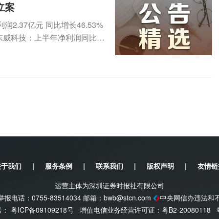
立案
.37亿元 同比增长46.53%
2元东威科技：上半年净利润同比增
关于我们
|
服务条例
|
联系我们
|
版权声明
|
友情链
运营主体为深圳证券时报社有限公司
电话：0755-83514034 邮箱：
bwb@stcn.com
中央网信办违法和
案号：
粤ICP备09109218号
增值电信业务经营许可证：粤B2-20080118