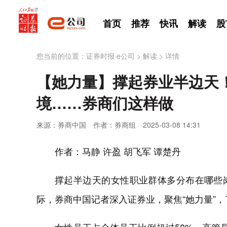
首页
推荐
快讯
解读
股
您当前的位置：
证券时报·e公司
>
解读
>
详情
【她力量】撑起券业半边天
境……券商们这样做
来源：券商中国
作者：券商组
2025-03-08 14:31
作者：马静 许盈 胡飞军 谭楚丹
撑起半边天的女性职业群体多分布在哪些
际，券商中国记者深入证券业，聚焦“她力量”