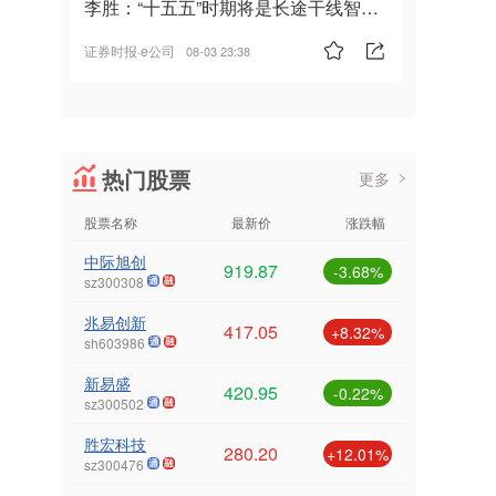
李胜：“十五五”时期将是长途干线智能
驾驶的发展风口
证券时报·e公司
08-03 23:38
热门股票
更多
股票名称
最新价
涨跌幅
中际旭创
919.87
-3.68%
sz300308
兆易创新
417.05
+8.32%
sh603986
新易盛
420.95
-0.22%
sz300502
胜宏科技
280.20
+12.01%
sz300476