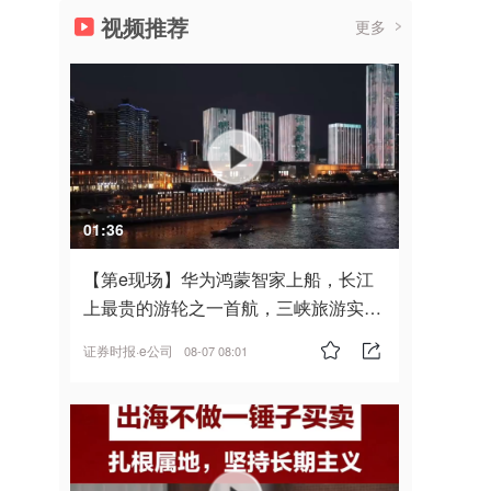
视频推荐
更多
01:36
【第e现场】华为鸿蒙智家上船，长江
上最贵的游轮之一首航，三峡旅游实
现“双旗舰并进”
证券时报·e公司
08-07 08:01