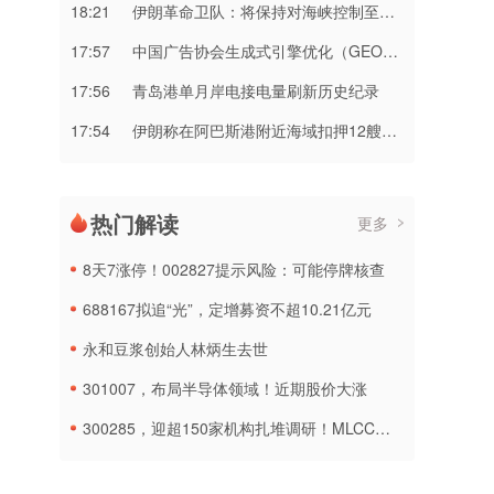
18:21
伊朗革命卫队：将保持对海峡控制至敌方接受全部条件
17:57
中国广告协会生成式引擎优化（GEO）团体标准第二次征求意见会成功召开
17:56
青岛港单月岸电接电量刷新历史纪录
17:54
伊朗称在阿巴斯港附近海域扣押12艘违规船只
热门解读
更多
8天7涨停！002827提示风险：可能停牌核查
688167拟追“光”，定增募资不超10.21亿元
永和豆浆创始人林炳生去世
301007，布局半导体领域！近期股价大涨
300285，迎超150家机构扎堆调研！MLCC概念热度再燃