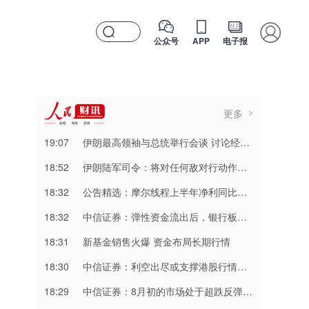
公众号
APP
电子报
更多
19:07
伊朗最高领袖与总统举行会谈 讨论经济和军事等问题
18:52
伊朗陆军司令：将对任何敌对行动作出坚决回应
18:32
公告精选：摩尔线程上半年净利同比减亏；频准激光网上发行最终中签率0.0201%
18:32
中信证券：弹性资金流出后，银行板块短期开始走稳
18:31
新基金销售火爆 资金布局长期行情
18:30
中信证券：利空出尽或支撑港股行情延续
18:29
中信证券：8月初的市场处于超跌反弹阶段