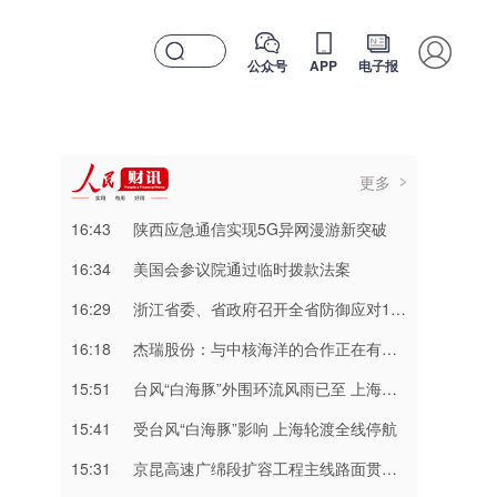
公众号
APP
电子报
更多
16:43
陕西应急通信实现5G异网漫游新突破
16:34
美国会参议院通过临时拨款法案
16:29
浙江省委、省政府召开全省防御应对13号台风“白海豚”工作视频调度会
16:18
杰瑞股份：与中核海洋的合作正在有序推进中
15:51
台风“白海豚”外围环流风雨已至 上海浙江局地将有特大暴雨
15:41
受台风“白海豚”影响 上海轮渡全线停航
15:31
京昆高速广绵段扩容工程主线路面贯通过半