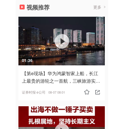
视频推荐
更多
01:36
【第e现场】华为鸿蒙智家上船，长江
上最贵的游轮之一首航，三峡旅游实
现“双旗舰并进”
证券时报·e公司
08-07 08:01