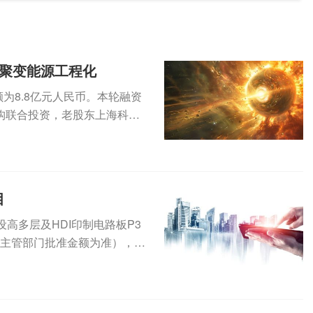
进聚变能源工程化
为8.8亿元人民币。本轮融资
构联合投资，老股东上海科创
...
目
建设高多层及HDI印制电路板P3
府主管部门批准金额为准），资