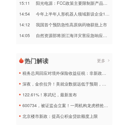
15:11
阳光电源：FCC政策主要限制新产品认证 公司目前在美销售的光伏逆变器、储能系统不受影响
14:54
今年上半年人形机器人领域新设企业11.6万户
14:12
我国首个预防急性高原病药物获批上市
14:05
自然资源部将浙江海洋灾害应急响应升级为二级，福建上海海洋灾害应急响应升级为三级
热门解读
更多
税务总局回应对境外保险收益征税：非新政策，无需过度解读
深夜，金价拉升！美就业数据远低于预期，加息或生变
122.61%！寒武纪，最新发布
600734，被证监会立案！一周机构龙虎榜抢筹名单出炉
北京楼市新政：提高公积金贷款额度上限