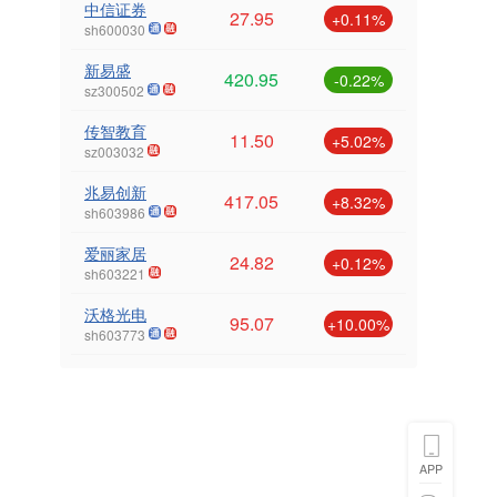
中信证券
27.95
+0.11%
sh600030
新易盛
420.95
-0.22%
sz300502
传智教育
11.50
+5.02%
sz003032
兆易创新
417.05
+8.32%
sh603986
爱丽家居
24.82
+0.12%
sh603221
沃格光电
95.07
+10.00%
sh603773
APP