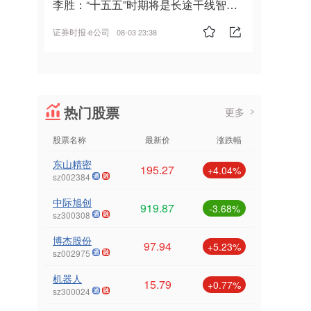
李胜：“十五五”时期将是长途干线智能
驾驶的发展风口
证券时报·e公司
08-03 23:38
热门股票
更多
股票名称
最新价
涨跌幅
东山精密
195.27
+4.04%
sz002384
中际旭创
919.87
-3.68%
sz300308
博杰股份
97.94
+5.23%
sz002975
机器人
15.79
+0.77%
sz300024