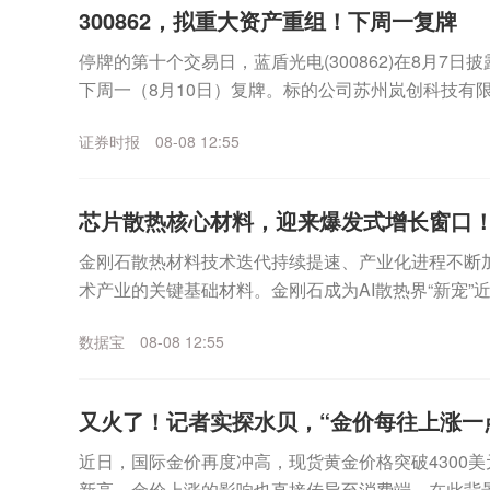
300862，拟重大资产重组！下周一复牌
停牌的第十个交易日，蓝盾光电(300862)在8月7
下周一（8月10日）复牌。标的公司苏州岚创科技有限
为产品高性能真空镀膜设备，应用于光通信等...
证券时报
08-08 12:55
芯片散热核心材料，迎来爆发式增长窗口！
金刚石散热材料技术迭代持续提速、产业化进程不断
术产业的关键基础材料。金刚石成为AI散热界“新宠”
示，今年上半年，经上海钻石交易所出口的合成毛坯钻石
数据宝
08-08 12:55
又火了！记者实探水贝，“金价每往上涨一
近日，国际金价再度冲高，现货黄金价格突破4300美
新高，金价上涨的影响也直接传导至消费端。在此背