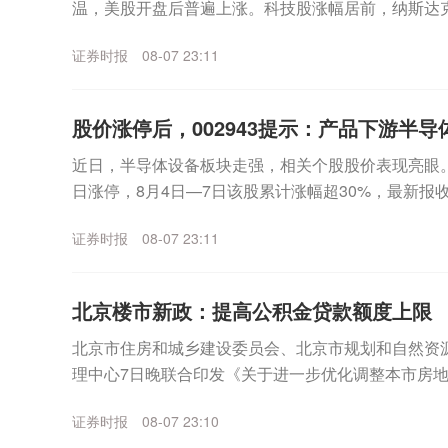
温，美股开盘后普遍上涨。科技股涨幅居前，纳斯达
数走高。个股方面，SpaceX无惧首个解禁期到来，股价
证券时报
08-07 23:11
股价涨停后，002943提示：产品下游半导体
近日，半导体设备板块走强，相关个股股价表现亮眼。其中
日涨停，8月4日—7日该股累计涨幅超30%，最新报收3
月7日晚间，宇晶股份发布股价异动...
证券时报
08-07 23:11
北京楼市新政：提高公积金贷款额度上限
北京市住房和城乡建设委员会、北京市规划和自然资
理中心7日晚联合印发《关于进一步优化调整本市房
适度提高住房公积金最高贷款额度。购房家庭中1人为公
证券时报
08-07 23:10