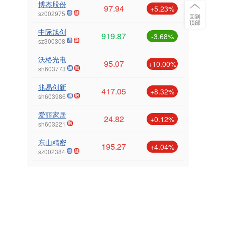
博杰股份
97.94
+5.23%
sz002975
回到
顶部
中际旭创
919.87
-3.68%
sz300308
沃格光电
95.07
+10.00%
sh603773
兆易创新
417.05
+8.32%
sh603986
爱丽家居
24.82
+0.12%
sh603221
东山精密
195.27
+4.04%
sz002384