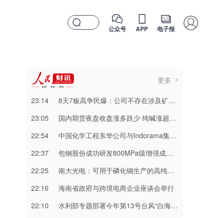
公众号
APP
电子报
更多
23:14
8天7板高争民爆：公司不存在涉及矿山资产注入和重大资产重组的具体计划
23:05
国内期货夜盘收盘涨多跌少 纯碱涨超3%
22:54
中国化学工程东华公司与Indorama集团正式签署安阳清洁制气示范项目EPC合同
22:37
包钢股份成功研发800MPa级增强成形性稀土热轧汽车钢
22:25
南大光电：可用于磷化铟生产的高纯三甲基铟产能目前约为2吨/年
22:16
海南省政府与跨境电商企业座谈会举行
22:10
水利部专题部署今年第13号台风“白海豚” 暴雨洪水防御工作