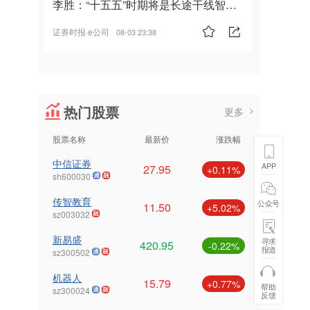
李胜：“十五五”时期将是长途干线智能
驾驶的发展风口
证券时报·e公司
08-03 23:38
热门股票
更多
股票名称
最新价
涨跌幅
中信证券
APP
27.95
+0.11%
sh600030
传智教育
公众号
11.50
+5.02%
sz003032
新易盛
寻求
420.95
-0.22%
报道
sz300502
机器人
15.79
+0.77%
帮助
sz300024
反馈