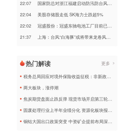
22:07
国家防总对浙江福建启动防汛防台风三级应急响应
22:04
美股存储股走低 SK海力士跌超5%
22:02
冠盛股份：冠盛东驰电池工厂目前已进入全面联机调试工作
21:37
上海：台风“白海豚”或将带来龙卷风等极端影响
热门解读
更多
税务总局回应对境外保险收益征税：非新政策，无需过度解读
两大板块，涨停潮
焦炭期货盘面止跌反弹 现货市场开启第三轮降价
固废处理行业上半年业绩分化 资源化板块报喜传统企业承压
铜钴大国出口政策突变 中资矿企提前布局深加工产线