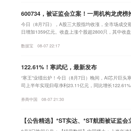
600734，被证监会立案！一周机构龙虎
今日（8月7日），A股三大股指均收涨，全市场成交额
日增加1359亿元。收盘上涨个股超2800只，其中收
表现来看，沪指一周累计上涨2.81%，...
数据宝
08-07 22:17
122.61%！寒武纪，最新发布
“寒王”业绩出炉！今日（8月7日）晚间，AI芯片巨头寒武
司上半年实现归母净利23.11亿元，同比增长122.6
12.98亿元，环比一季度增...
券商中国
08-07 21:30
【公告精选】*ST实达、*ST航图被证监会