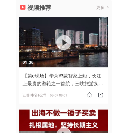
视频推荐
更多
01:36
【第e现场】华为鸿蒙智家上船，长江
上最贵的游轮之一首航，三峡旅游实
现“双旗舰并进”
证券时报·e公司
08-07 08:01