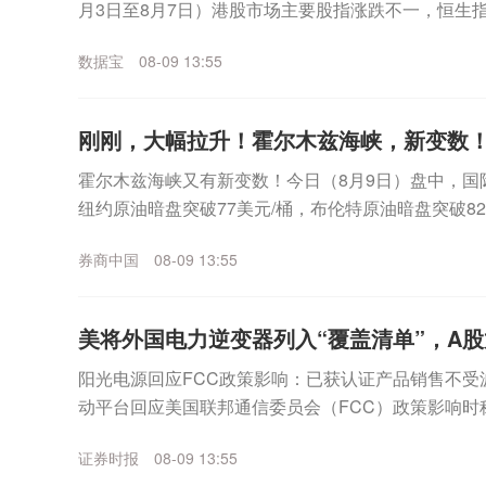
月3日至8月7日）港股市场主要股指涨跌不一，恒生指
数涨0.6%，恒生中国企业指数跌0...
数据宝
08-09 13:55
刚刚，大幅拉升！霍尔木兹海峡，新变数
霍尔木兹海峡又有新变数！今日（8月9日）盘中，国
纽约原油暗盘突破77美元/桶，布伦特原油暗盘突破8
1%。消息面上，阿联酋称，该国一船只当地时间8日凌.
券商中国
08-09 13:55
美将外国电力逆变器列入“覆盖清单”，A
阳光电源回应FCC政策影响：已获认证产品销售不受
动平台回应美国联邦通信委员会（FCC）政策影响时
政策主要限制新产品认证，不影响已获认证产品的销售.
证券时报
08-09 13:55