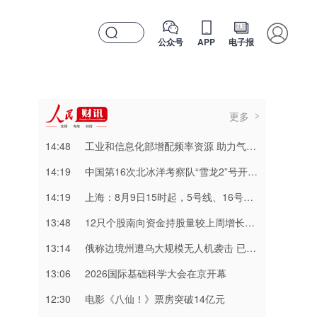
公众号
APP
电子报
更多
14:48
工业和信息化部增配频率资源 助力气象部门应对极端天气
14:19
中国第16次北冰洋考察队“雪龙2”号开始本次考察冰站调查
14:19
上海：8月9日15时起，5号线、16号线、浦江线全线停运
13:48
12只个股南向资金持股量较上周增长超15%
13:14
俄称边境州遭乌大规模无人机袭击 已致13人受伤
13:06
2026国际基础科学大会在京开幕
12:30
电影《八仙！》票房突破14亿元