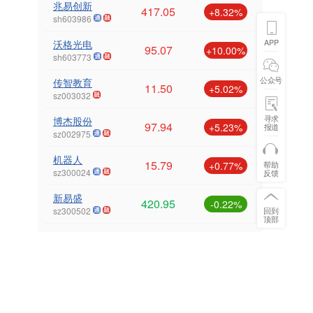
兆易创新
417.05
+8.32%
sh603986
APP
沃格光电
95.07
+10.00%
sh603773
公众号
传智教育
11.50
+5.02%
sz003032
寻求
博杰股份
97.94
+5.23%
报道
sz002975
机器人
15.79
+0.77%
帮助
sz300024
反馈
新易盛
420.95
-0.22%
sz300502
回到
顶部