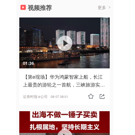
视频推荐
更多
01:36
【第e现场】华为鸿蒙智家上船，长江
上最贵的游轮之一首航，三峡旅游实
现“双旗舰并进”
证券时报·e公司
08-07 08:01