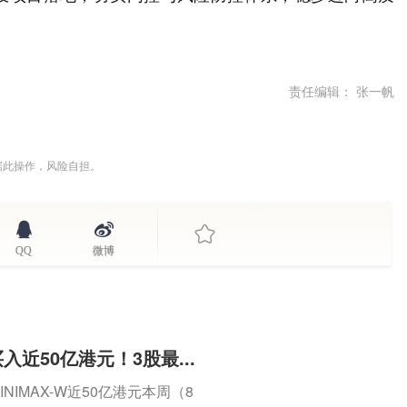
责任编辑： 张一帆
据此操作，风险自担。
QQ
微博
近50亿港元！3股最...
IMAX-W近50亿港元本周（8