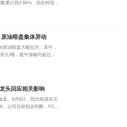
数累计跌0.84%，恒生科技指
！原油暗盘集体异动
际原油暗盘大幅拉升。其中，
2美元/桶，盘中涨幅均超过
..
股龙头回应相关影响
波及。8月8日，阳光电源在互
称，公司目前初步判断，FCC
..