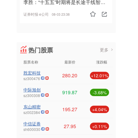
李胜：“十五五”时期将是长途干线智能
驾驶的发展风口
证券时报·e公司
08-03 23:38
热门股票
更多
股票名称
最新价
涨跌幅
胜宏科技
280.20
+12.01%
sz300476
中际旭创
919.87
-3.68%
sz300308
东山精密
195.27
+4.04%
sz002384
中信证券
27.95
+0.11%
sh600030