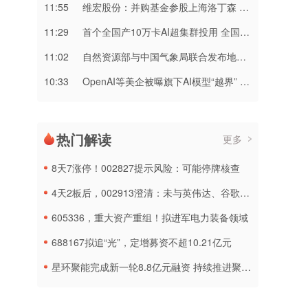
11:55
维宏股份：并购基金参股上海洛丁森 将重点推进六维力传感器落地
11:29
首个全国产10万卡AI超集群投用 全国算力“一张网”加速成形
11:02
自然资源部与中国气象局联合发布地质灾害橙色预警
10:33
OpenAI等美企被曝旗下AI模型“越界” 安全风险引担忧
热门解读
更多
8天7涨停！002827提示风险：可能停牌核查
4天2板后，002913澄清：未与英伟达、谷歌合作，与AMD合作处于送样阶段
605336，重大资产重组！拟进军电力装备领域
688167拟追“光”，定增募资不超10.21亿元
星环聚能完成新一轮8.8亿元融资 持续推进聚变能源工程化