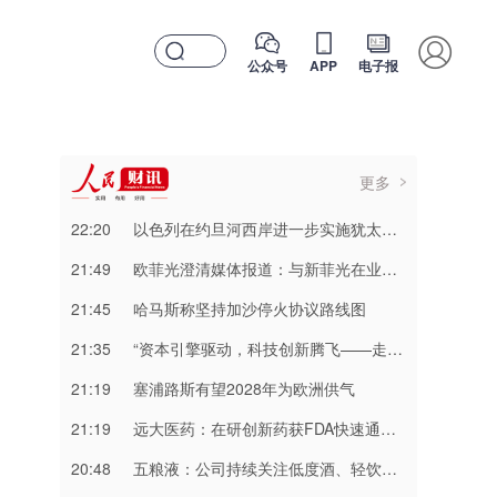
公众号
APP
电子报
更多
22:20
以色列在约旦河西岸进一步实施犹太定居点建设
21:49
欧菲光澄清媒体报道：与新菲光在业务模式与产品线上完全独立
21:45
哈马斯称坚持加沙停火协议路线图
21:35
“资本引擎驱动，科技创新腾飞——走进深交所项目对接会”将于8月10日举办
21:19
塞浦路斯有望2028年为欧洲供气
21:19
远大医药：在研创新药获FDA快速通道认定
20:48
五粮液：公司持续关注低度酒、轻饮酒类的市场消费趋势