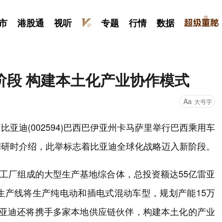
市
港股通
视听
专题
行情
数据
阶段 构建本土化产业协作模式
Aa
大号字
亚迪(002594)巴西巴伊亚州卡马萨里举行巴西乘用车
调研时介绍，此举标志着比亚迪全球化战略迈入新阶段。
座工厂组成的大型生产基地综合体，总投资额达55亿雷亚
生产线将生产纯电动和插电式混动车型，规划产能15万
比亚迪还将携手多家本地供应链伙伴，构建本土化的产业