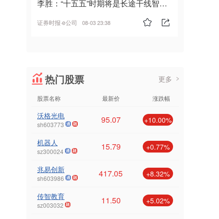
李胜：“十五五”时期将是长途干线智能
驾驶的发展风口
证券时报·e公司
08-03 23:38
热门股票
更多
股票名称
最新价
涨跌幅
沃格光电
95.07
+10.00%
sh603773
机器人
15.79
+0.77%
sz300024
兆易创新
417.05
+8.32%
sh603986
传智教育
11.50
+5.02%
sz003032