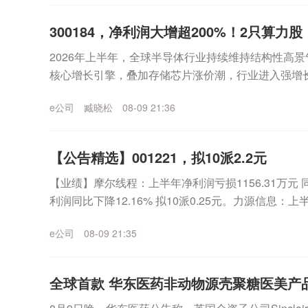
300184，净利润大增超200%！2只算力
2026年上半年，全球半导体行业持续维持结构性高景
核心增长引擎，叠加存储芯片涨价潮，行业进入强增长
息(300184)披露2026年半年度报告，公司...
e公司
臧晓松
08-09 21:36
【公告精选】001221，拟10派2.2元
【业绩】摩尔线程：上半年净利润亏损1156.31万元
利润同比下降12.16% 拟10派0.25元。力源信息：上
09.5%。北化股份：上半...
e公司
08-09 21:35
全球首款 华东医药非动物源壳聚糖医美产