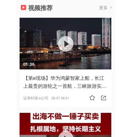
视频推荐
更多
01:36
【第e现场】华为鸿蒙智家上船，长江
上最贵的游轮之一首航，三峡旅游实
现“双旗舰并进”
证券时报·e公司
08-07 08:01