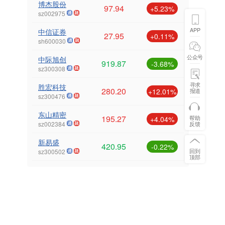
博杰股份
97.94
+5.23%
sz002975
APP
中信证券
27.95
+0.11%
sh600030
公众号
中际旭创
919.87
-3.68%
sz300308
寻求
胜宏科技
280.20
+12.01%
报道
sz300476
东山精密
195.27
帮助
+4.04%
sz002384
反馈
新易盛
420.95
-0.22%
sz300502
回到
顶部