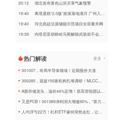
20:12
湖北发布黄色山洪灾害气象预警
19:40
离境退税“2.0版”政策落地满月 广州入境消费持续升温
19:40
河北燕赵沽源储能示范项目全容量并网
19:39
内塔尼亚胡称哈马斯解除武装前不会从加沙撤军
热门解读
更多
301007，布局半导体领域！近期股价大涨
300285，迎超150家机构扎堆调研！MLCC概念热度再燃
A股存储龙头，溢价44%定增！原高管组团认购！
又是PCB！001389净利润大增逾90%，“算力领域需求强劲”！
人均浮亏22万！杠杆ETF缘何突然走红，让韩国70万散户深陷泥潭？