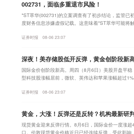
002731，面临多重退市风险！
*ST萃华(002731)的立案调查有了初步结论，监管
度财务信息涉嫌虚假记载。这意味着*ST萃华可能将
外，公司市值也已跌破5亿元上市门槛，市...
证券时报
08-06 23:07
深夜！美存储股低开反弹，黄金创阶段新
国际金价创阶段新高。周四（8月6日）美股开盘平稳
型科技股涨幅居前，微软、英伟达和苹果涨幅超过1%
海力士跌幅一度超过6%，不过盘中该板块企稳拉升，美.
证券时报
08-06 23:07
黄金，大涨！反弹还是反转？机构最新研
现货黄金迎来反弹行情。8月6日，国际金价一度涨超4%
口。伦敦现货黄金价格近日已经连续反弹，受此影响，