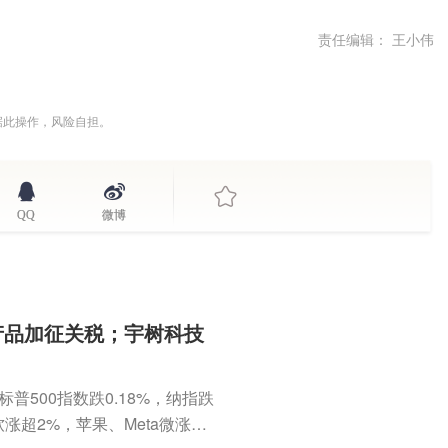
责任编辑： 王小伟
据此操作，风险自担。
QQ
微博
产品加征关税；宇树科技
普500指数跌0.18%，纳指跌
软涨超2%，苹果、Meta微涨；