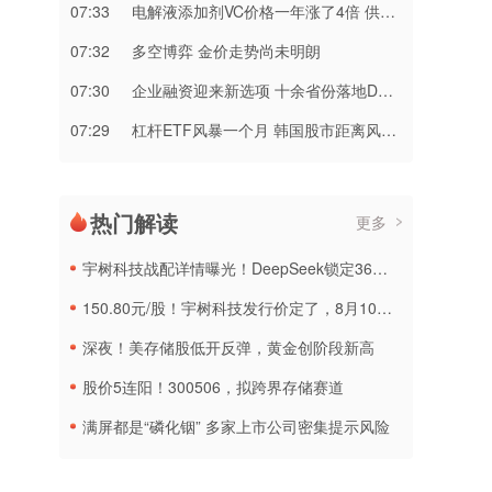
07:33
电解液添加剂VC价格一年涨了4倍 供不应求状况短期不会改变
07:32
多空博弈 金价走势尚未明朗
07:30
企业融资迎来新选项 十余省份落地DR基准利率贷款
07:29
杠杆ETF风暴一个月 韩国股市距离风险出清还有“最后一公里”
热门解读
更多
宇树科技战配详情曝光！DeepSeek锁定36个月，社保基金多个组合参与
150.80元/股！宇树科技发行价定了，8月10日申购
深夜！美存储股低开反弹，黄金创阶段新高
股价5连阳！300506，拟跨界存储赛道
满屏都是“磷化铟” 多家上市公司密集提示风险