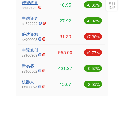
传智教育
回到
10.95
-6.65%
顶部
sz003032
中信证券
27.92
-0.92%
sh600030
盛达资源
31.30
+7.38%
sz000603
中际旭创
955.00
+0.77%
sz300308
新易盛
421.87
-0.57%
sz300502
机器人
15.67
-2.55%
sz300024