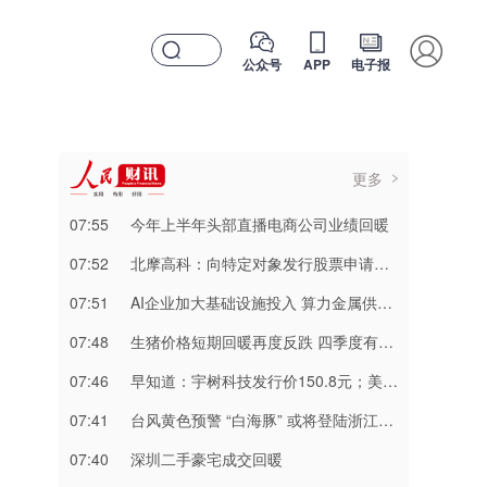
公众号
APP
电子报
更多
07:55
今年上半年头部直播电商公司业绩回暖
07:52
北摩高科：向特定对象发行股票申请获深交所审核通过
07:51
AI企业加大基础设施投入 算力金属供应承压
07:48
生猪价格短期回暖再度反跌 四季度有望迎来市场回暖
07:46
早知道：宇树科技发行价150.8元；美股三大指数集体收跌
07:41
台风黄色预警 “白海豚” 或将登陆浙江至福建北部沿海地区
07:40
深圳二手豪宅成交回暖