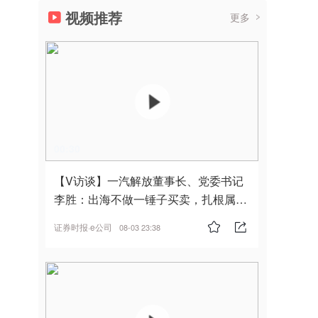
视频推荐
更多
00:30
【V访谈】一汽解放董事长、党委书记
李胜：出海不做一锤子买卖，扎根属
地，坚持长期主义
证券时报·e公司
08-03 23:38