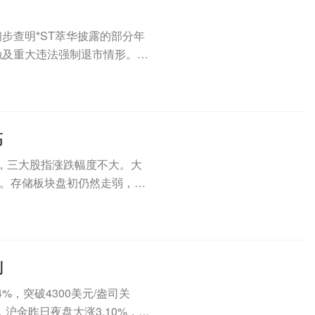
已初步查明*ST萃华披露的部分年
触及重大违法强制退市情形。此
高
，三大股指涨跌幅度不大。大
。存储板块盘初仍然走弱，SK
..
判
，突破4300美元/盎司关
沪金昨日夜盘大涨3.10%，今