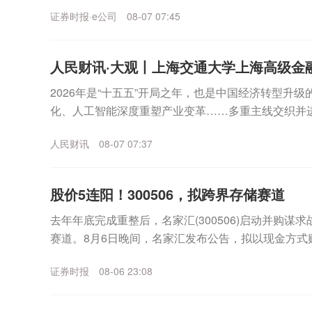
谷歌、亚马逊、奈飞、特斯拉...
证券时报·e公司
08-07 07:45
人民财讯·大观丨上海交通大学上海高级金融
2026年是“十五五”开局之年，也是中国经济转型
化、人工智能深度重塑产业变革……多重主线交织并进
人民财讯
08-07 07:37
股价5连阳！300506，拟跨界存储赛道
去年年底完成重整后，名家汇(300506)启动并购谋
赛道。8月6日晚间，名家汇发布公告，拟以现金方式
（以下简称“至誉科技”）不超过26.19%股份，...
证券时报
08-06 23:08