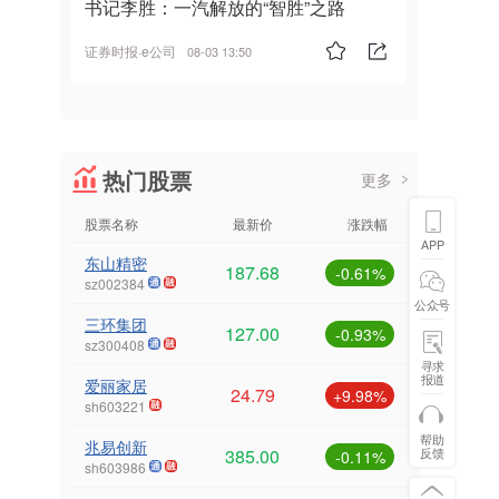
书记李胜：一汽解放的“智胜”之路
证券时报·e公司
08-03 13:50
热门股票
更多
股票名称
最新价
涨跌幅
APP
东山精密
187.68
-0.61%
sz002384
公众号
三环集团
127.00
-0.93%
sz300408
寻求
报道
爱丽家居
24.79
+9.98%
sh603221
帮助
兆易创新
385.00
反馈
-0.11%
sh603986