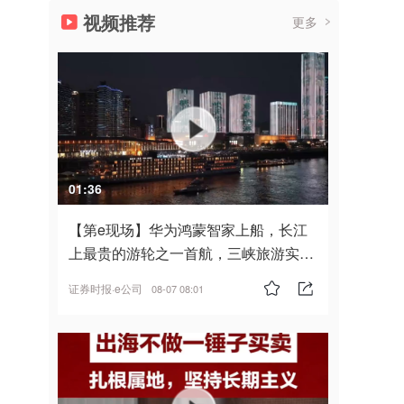
视频推荐
更多
01:36
【第e现场】华为鸿蒙智家上船，长江
上最贵的游轮之一首航，三峡旅游实
现“双旗舰并进”
证券时报·e公司
08-07 08:01