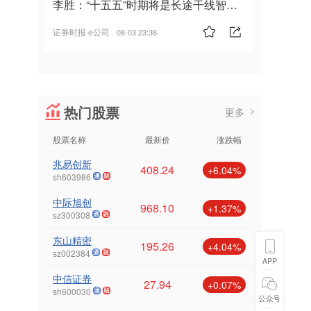
李胜：“十五五”时期将是长途干线智能
驾驶的发展风口
证券时报·e公司
08-03 23:38
热门股票
更多
股票名称
最新价
涨跌幅
兆易创新
408.24
+6.04%
sh603986
中际旭创
968.10
+1.37%
sz300308
东山精密
195.26
+4.04%
sz002384
APP
中信证券
27.94
+0.07%
sh600030
公众号