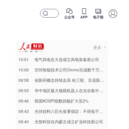
公众号
APP
电子报
更多
10:01
电气风电在大连成立风电装备新公司
10:00
空间智能技术公司Ommo完成数千万美元A轮融资
09:58
创新药概念持续走高 哈三联、百花医药等涨停
09:53
华中地区最大规模机器人在光谷集中交付
09:46
​韩国KOSPI指数跌幅扩大至2%
09:43
光伏硅料八巨头签署倡议：不得低于成本价销售
09:40
光智科技在内蒙古成立矿业科技新公司