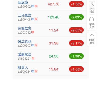
新易盛
427.70
+1.38%
sz300502
寻求
报道
三环集团
123.40
-2.83%
sz300408
帮助
反馈
传智教育
11.24
+2.65%
sz003032
回到
盛达资源
31.98
+2.17%
顶部
sz000603
爱丽家居
24.30
-1.98%
sh603221
机器人
15.84
+1.08%
sz300024