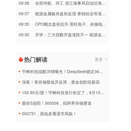
09:38
全部停航、停工 浙江海事局启动沿海Ⅱ级防台应急响应
09:37
​能源金属板块盘初走强 寒锐钴业等涨超10%
09:35
CPO概念盘初拉升 景旺电子、依顿电子涨停
09:30
开评：三大指数开盘涨跌不一 能源金属板块涨幅居前
热门解读
更多
宇树科技战配详情曝光！DeepSeek锁定36个月，社保基金多个组合参与
深夜！美存储股低开反弹，黄金创阶段新高
150.80元/股！宇树科技发行价定了，8月10日申购
股价5连阳！300506，拟跨界存储赛道
002731，面临多重退市风险！