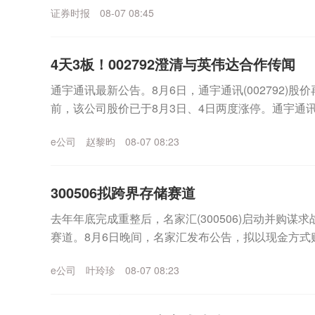
证券时报
08-07 08:45
4天3板！002792澄清与英伟达合作传闻
通宇通讯最新公告。8月6日，通宇通讯(002792)股价
前，该公司股价已于8月3日、4日两度涨停。通宇通
事项影响。8月4日晚间该公司曾披露...
e公司
赵黎昀
08-07 08:23
300506拟跨界存储赛道
去年年底完成重整后，名家汇(300506)启动并购谋
赛道。8月6日晚间，名家汇发布公告，拟以现金方式
（以下简称“至誉科技”）不超过26.19%股份，...
e公司
叶玲珍
08-07 08:23