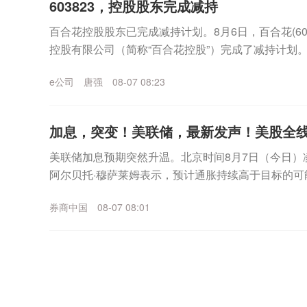
603823，控股股东完成减持
百合花控股股东已完成减持计划。8月6日，百合花(60
控股有限公司（简称“百合花控股”）完成了减持计划
势，截至周四，最近4个交易日实现3次涨停，...
e公司
唐强
08-07 08:23
加息，突变！美联储，最新发声！美股全
美联储加息预期突然升温。北京时间8月7日（今日）
阿尔贝托·穆萨莱姆表示，预计通胀持续高于目标的
上倾向于加息。另据最新消息，若未来几周通胀数据偏热
券商中国
08-07 08:01