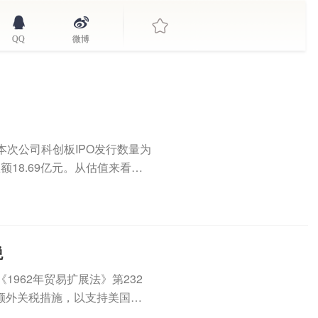
QQ
微博
，本次公司科创板IPO发行数量为
总额18.69亿元。从估值来看，
税
962年贸易扩展法》第232
额外关税措施，以支持美国国
..