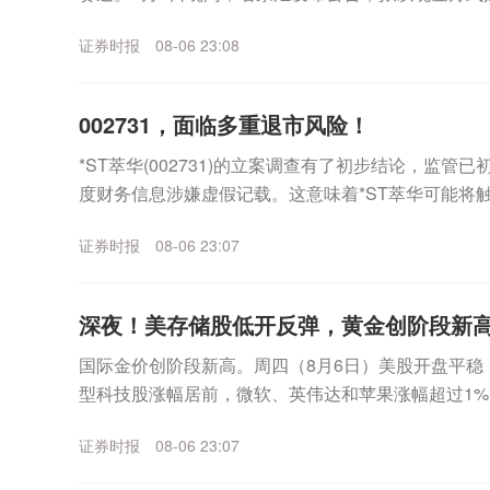
（以下简称“至誉科技”）不超过26.19%股份，...
证券时报
08-06 23:08
002731，面临多重退市风险！
*ST萃华(002731)的立案调查有了初步结论，监管
度财务信息涉嫌虚假记载。这意味着*ST萃华可能将
外，公司市值也已跌破5亿元上市门槛，市...
证券时报
08-06 23:07
深夜！美存储股低开反弹，黄金创阶段新
国际金价创阶段新高。周四（8月6日）美股开盘平稳
型科技股涨幅居前，微软、英伟达和苹果涨幅超过1%
海力士跌幅一度超过6%，不过盘中该板块企稳拉升，美.
证券时报
08-06 23:07