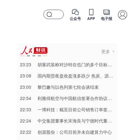
公众号
APP
电子报
更多
23:23
胡塞武装称对沙特在也门的多个目标实施打击
23:08
国内期货夜盘收盘涨多跌少 焦炭、沥青涨超2%
23:00
黎巴嫩与以色列第七轮会谈结束
22:54
利雅得航空与中国航信签署合作协议加强互联互通
22:33
一博科技：截至目前公司销售订单签单金额同比增长超过70%
22:24
中交集团董事长宋海良与宁德时代董事长曾毓群举行会谈
22:22
创源股份：公司目前并未自建算力中心