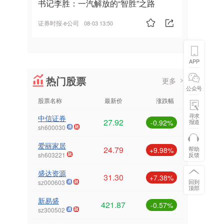
书记李胜：一汽解放的“智胜”之路
证券时报·e公司
08-03 13:50
APP
热门股票
更多
公众号
股票名称
最新价
涨跌幅
寻求
中信证券
27.92
报道
-0.92%
sh600030
爱丽家居
24.79
帮助
+9.98%
反馈
sh603221
盛达资源
31.30
+7.38%
回到
sz000603
顶部
新易盛
421.87
-0.57%
sz300502