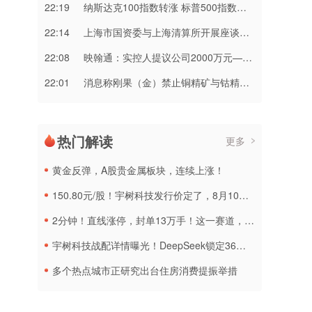
22:19
纳斯达克100指数转涨 标普500指数涨0.2%
22:14
上海市国资委与上海清算所开展座谈交流
22:08
映翰通：实控人提议公司2000万元—3000万元回购股份
22:01
消息称刚果（金）禁止铜精矿与钴精矿出口 上市公司回应
热门解读
更多
黄金反弹，A股贵金属板块，连续上涨！
150.80元/股！宇树科技发行价定了，8月10日申购
2分钟！直线涨停，封单13万手！这一赛道，集体拉升
宇树科技战配详情曝光！DeepSeek锁定36个月，社保基金多个组合参与
多个热点城市正研究出台住房消费提振举措