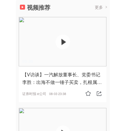
视频推荐
更多
00:30
【V访谈】一汽解放董事长、党委书记
李胜：出海不做一锤子买卖，扎根属
地，坚持长期主义
证券时报·e公司
08-03 23:38