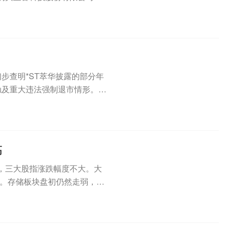
已初步查明*ST萃华披露的部分年
触及重大违法强制退市情形。此
高
，三大股指涨跌幅度不大。大
。存储板块盘初仍然走弱，SK
..