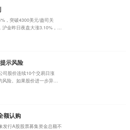
判
，突破4300美元/盎司关
沪金昨日夜盘大涨3.10%，今
集提示风险
公司股价连续10个交易日涨
的风险。如果股价进一步异常
（3...
全额认购
定对象发行A股股票募集资金总额不