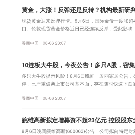
黄金，大涨！反弹还是反转？机构最新研
现货黄金迎来反弹行情。8月6日，国际金价一度涨超4%
口。伦敦现货黄金价格近日已经连续反弹，受此影响，
日盘中继续冲高，已经逼近930元/克。更早之...
券商中国
08-06 23:07
10连板大牛股，今夜公告！多只A股，密
多只大牛股提示风险！8月6日晚间，爱丽家居公告，
停，已严重偏离上市公司基本面，存在随时快速下跌
上涨，公司可能再次申请停牌核查。同日晚间，博杰股份
券商中国
08-06 23:07
皖维高新拟定增募资不超23亿元 控股股东
8月6日晚间皖维高新(600063)公告，公司拟向特