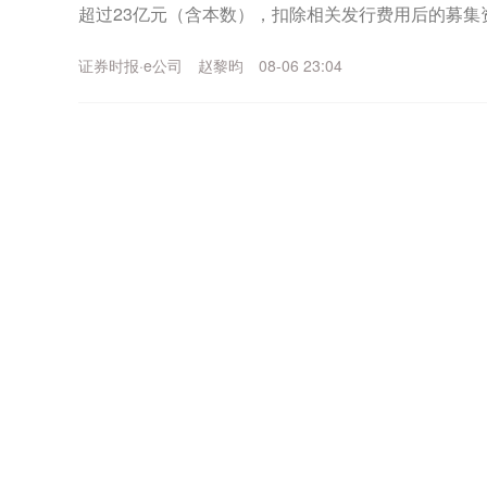
超过23亿元（含本数），扣除相关发行费用后的募集资
乙烯法功能性聚乙烯醇树脂项目、年产30...
证券时报·e公司
赵黎昀
08-06 23:04