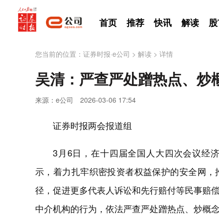
首页
推荐
快讯
解读
股
您当前的位置：
证券时报·e公司
>
解读
>
详情
吴清：严查严处蹭热点、炒
来源：e公司
2026-03-06 17:54
证券时报两会报道组
3月6日，在十四届全国人大四次会议经
示，着力扎牢织密投资者权益保护的安全网，
径，促进更多代表人诉讼和先行赔付等民事赔
中介机构的行为，依法严查严处蹭热点、炒概