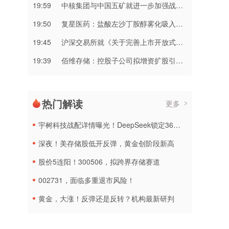
19:59
中核集团与中国五矿就进一步加强战略合作进行交流
19:50
复星医药：盐酸左沙丁胺醇雾化吸入溶液获注册批准
19:45
沪深交易所就《关于完善上市开放式基金相关安排的通知（征求意见稿）》公开征求意见
19:39
佰维存储：控股子公司拟增资扩股引入投资者
热门解读
更多
宇树科技战配详情曝光！DeepSeek锁定36个月，社保基金多个组合参与
深夜！美存储股低开反弹，黄金创阶段新高
股价5连阳！300506，拟跨界存储赛道
002731，面临多重退市风险！
黄金，大涨！反弹还是反转？机构最新研判