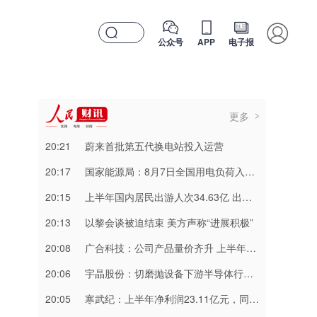
公众号
APP
电子报
更多
20:21
蔚来首批第五代换电站投入运营
20:17
国家能源局：8月7日全国用电负荷入夏以来第四次创历史新高 达到15.57亿千瓦
20:15
上半年国内居民出游人次34.63亿 出游总花费3.21万亿元
20:13
以黎会谈被迫结束 美方声称“进展积极”
20:08
广合科技：公司产品量价齐升 上半年净利润同比增长94.39%
20:06
宇晶股份：切磨抛设备下游半导体行业应用占比不超过5%
20:05
寒武纪：上半年净利润23.11亿元，同比增122.61%