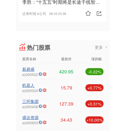
李胜：“十五五”时期将是长途干线智能
驾驶的发展风口
证券时报·e公司
08-03 23:38
热门股票
更多
股票名称
最新价
涨跌幅
新易盛
420.95
-0.22%
sz300502
机器人
15.79
+0.77%
sz300024
三环集团
127.39
+0.31%
sz300408
盛达资源
34.43
+10.00%
sz000603