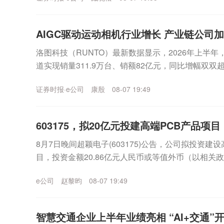
AIGC驱动运动相机行业增长 产业链公司加
洛图科技（RUNTO）最新数据显示，2026年上半
道实现销量311.9万台、销额82亿元，同比增幅双双超
年全年国内运动相机线上市场销售额有...
证券时报·e公司
康殷
08-07 19:49
603175，拟20亿元投建高端PCB产品项目
8月7日晚间超颖电子(603175)公告，公司拟投资建
目，投资金额20.86亿元人民币或等值外币（以相关
资金来源于公司的自有资金或自筹资金。...
e公司
赵黎昀
08-07 19:49
智慧交通企业上半年业绩亮相 “AI+交通”