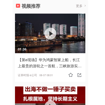
视频推荐
更多
01:36
【第e现场】华为鸿蒙智家上船，长江
上最贵的游轮之一首航，三峡旅游实
现“双旗舰并进”
证券时报·e公司
08-07 08:01