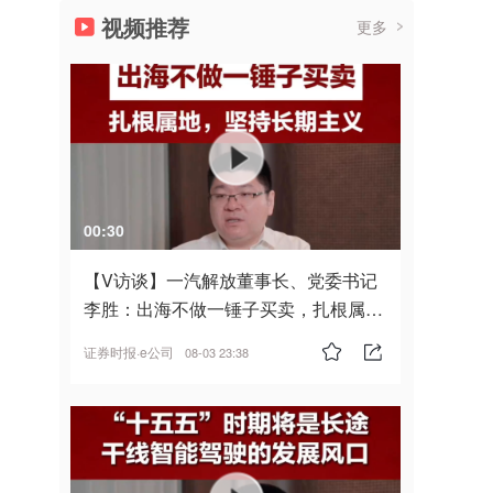
视频推荐
更多
00:30
【V访谈】一汽解放董事长、党委书记
李胜：出海不做一锤子买卖，扎根属
地，坚持长期主义
证券时报·e公司
08-03 23:38