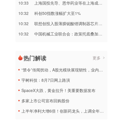
10:33
上海国投先导、恩华药业等在上海成立创投基金
10:32
科创50指数涨幅扩大至1%
10:32
联想创投入股薄膜铌酸锂调制器芯片研发商铌奥光电
10:32
中国机械工业联合会：政策托底叠加需求释放，机械工业全年有望增长5.5%左右
热门解读
更多
“禁令”传闻扰动，A股光模块展现韧性，业内人士：预计落地难度大
宇树科技：8月7日网上路演
SpaceX大跌，黄金拉升！美重要数据发布
多家上市公司宣布回购股份
上半年净利大增6倍！创新药龙头，上调全年营收预测