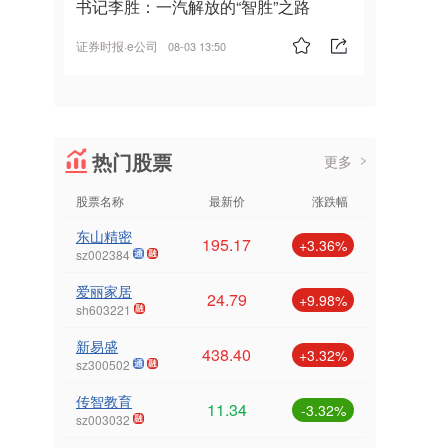
书记李胜：一汽解放的“智胜”之路
证券时报·e公司
08-03 13:50
热门股票
更多
股票名称
最新价
涨跌幅
东山精密
195.17
+3.36%
sz002384
爱丽家居
24.79
+9.98%
sh603221
新易盛
438.40
+3.32%
sz300502
传智教育
11.34
-3.32%
sz003032