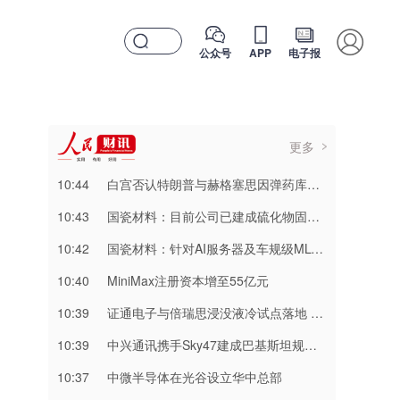
公众号
APP
电子报
更多
10:44
白宫否认特朗普与赫格塞思因弹药库存短缺发生争执
10:43
国瓷材料：目前公司已建成硫化物固态电解质自动化生产线 量产能力初步构建
10:42
国瓷材料：针对AI服务器及车规级MLCC粉体 已完成部分高端产线的扩产工作
10:40
MiniMax注册资本增至55亿元
10:39
证通电子与倍瑞思浸没液冷试点落地 为高密度算力机房升级提供新思路
10:39
中兴通讯携手Sky47建成巴基斯坦规模最大智算数据中心
10:37
中微半导体在光谷设立华中总部