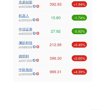
兆易创新
392.93
+1.94%
sh603986
机器人
15.80
-1.74%
sz300024
中信证券
27.92
-0.92%
sh600030
澜起科技
212.95
+0.45%
sh688008
德明利
396.30
+2.60%
sz001309
中际旭创
989.31
+4.39%
sz300308