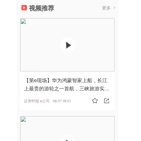
视频推荐
更多
01:36
【第e现场】华为鸿蒙智家上船，长江
上最贵的游轮之一首航，三峡旅游实
现“双旗舰并进”
证券时报·e公司
08-07 08:01