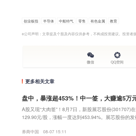
创业板指
半导体
中船特气
零售
有色金属
教育
e公司声明：文章提及个股及内容仅供参考，不构成投资建议。投资者
微信
QQ空间
更多相关文章
盘中，暴涨超453%！中一签，大赚逾5万元
A股又现“大肉签”！8月7日，新股展芯股份(30170
129.90元/股，涨幅一度达到453.94%。展芯股份的发
一签（500股）最高可...
券商中国
08-07 15:11