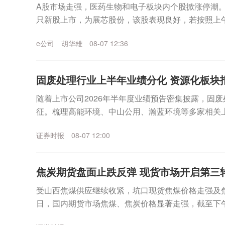
A股市场走强，医药生物和电子板块内个股掀涨停潮。
只新股上市，为展芯股份，该股表现良好，若按照上
芯股份最高浮盈可达5.32万元。A股市场主要指数上行.
e公司
胡华雄
08-07 12:36
固废处理行业上半年业绩分化 资源化板块
随着上市公司2026年半年度业绩预告密集披露，固
征。梳理高能环境、中山公用、瀚蓝环境等多家相关
现：受益金属大宗商品价格上行，资源化板块企业业绩普
证券时报
08-07 12:00
焦炭期货盘面止跌反弹 现货市场开启第三
受山西焦煤供应继续收紧，坑口现货焦煤价格走强及焦
日，国内期货市场焦煤、焦炭价格显著走强，截至下午
9%、焦煤涨1.48%。虽然期货市场黑色系涨势显著，..