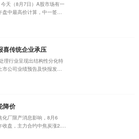
今天（8月7日）A股市场有一
午盘中最高价计算，中一签展
..
报喜传统企业承压
废处理行业呈现出结构性分化特
上市公司业绩预告及快报发
遍实...
轮降价
化厂限产消息影响，8月6
收盘，主力合约中焦炭涨2.6
.