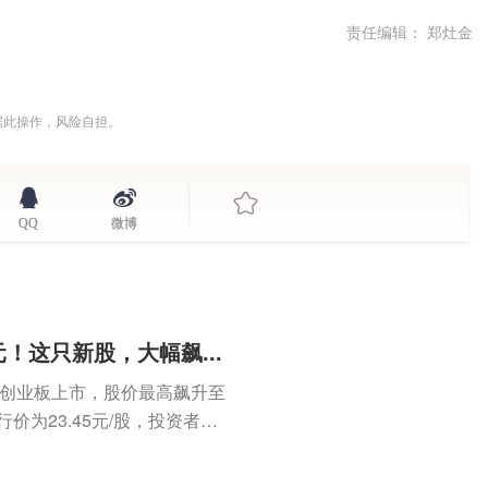
责任编辑： 郑灶金
据此操作，风险自担。
QQ
微博
！这只新股，大幅飙...
7)在创业板上市，股价最高飙升至
行价为23.45元/股，投资者中