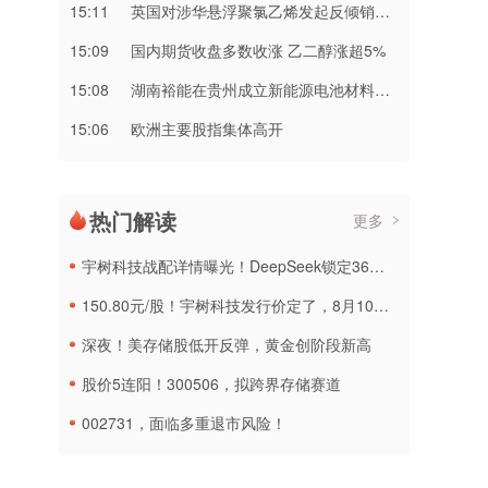
15:11
英国对涉华悬浮聚氯乙烯发起反倾销调查
15:09
​国内期货收盘多数收涨 乙二醇涨超5%
15:08
湖南裕能在贵州成立新能源电池材料公司
15:06
欧洲主要股指集体高开
热门解读
更多
宇树科技战配详情曝光！DeepSeek锁定36个月，社保基金多个组合参与
150.80元/股！宇树科技发行价定了，8月10日申购
深夜！美存储股低开反弹，黄金创阶段新高
股价5连阳！300506，拟跨界存储赛道
002731，面临多重退市风险！