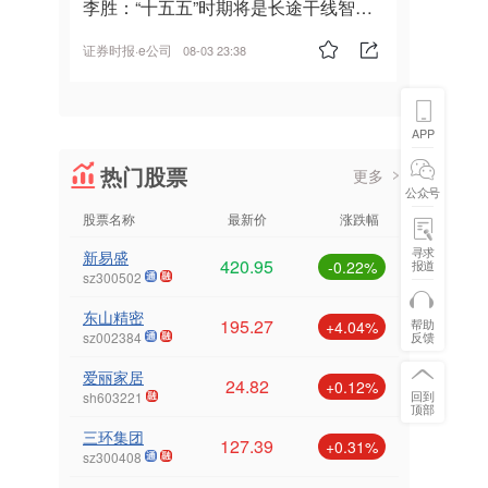
李胜：“十五五”时期将是长途干线智能
驾驶的发展风口
证券时报·e公司
08-03 23:38
APP
热门股票
更多
公众号
股票名称
最新价
涨跌幅
寻求
新易盛
420.95
报道
-0.22%
sz300502
东山精密
195.27
帮助
+4.04%
反馈
sz002384
爱丽家居
24.82
+0.12%
回到
sh603221
顶部
三环集团
127.39
+0.31%
sz300408