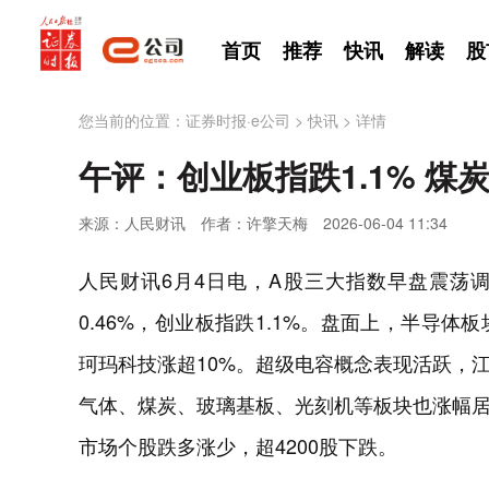
首页
推荐
快讯
解读
股
您当前的位置：
证券时报·e公司
>
快讯
>
详情
午评：创业板指跌1.1% 煤
来源：人民财讯
作者：许擎天梅
2026-06-04 11:34
人民财讯6月4日电，A股三大指数早盘震荡调
0.46%，创业板指跌1.1%。盘面上，半导
珂玛科技涨超10%。超级电容概念表现活跃，
气体、煤炭、玻璃基板、光刻机等板块也涨幅居
市场个股跌多涨少，超4200股下跌。