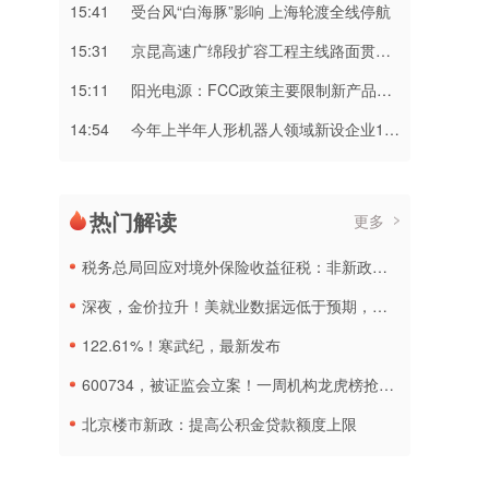
15:41
受台风“白海豚”影响 上海轮渡全线停航
15:31
京昆高速广绵段扩容工程主线路面贯通过半
15:11
阳光电源：FCC政策主要限制新产品认证 公司目前在美销售的光伏逆变器、储能系统不受影响
14:54
今年上半年人形机器人领域新设企业11.6万户
热门解读
更多
税务总局回应对境外保险收益征税：非新政策，无需过度解读
深夜，金价拉升！美就业数据远低于预期，加息或生变
122.61%！寒武纪，最新发布
600734，被证监会立案！一周机构龙虎榜抢筹名单出炉
北京楼市新政：提高公积金贷款额度上限