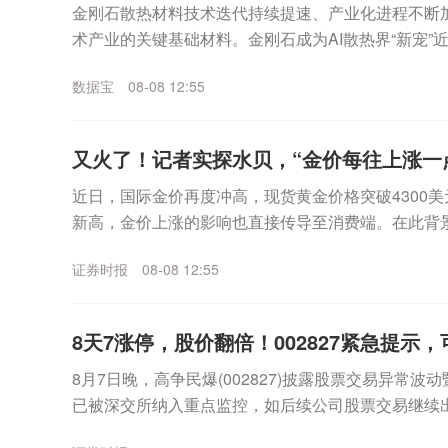
金刚石散热材料技术迭代持续提速、产业化进程不断
术产业的关键基础材料。金刚石成为AI散热界“新宠”
示，今年上半年，经上海钻石交易所出口的合成毛坯钻石
数据宝
08-08 12:55
又火了！记者实探水贝，“金价每往上涨一
近日，国际金价再度冲高，现货黄金价格突破4300美
新高，金价上涨的影响也直接传导至消费端。在此背
的风向标，深圳水贝市场的交易情况如何？证券时报记者
证券时报
08-08 12:55
8天7涨停，股价翻倍！002827紧急提示
8月7日晚，高争民爆(002827)披露股票交易异常
已被深交所纳入重点监控，如后续公司股票交易继续
能申请停牌核查。截至目前，公司主营业务为民爆物..