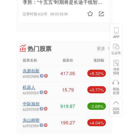
李胜：“十五五”时期将是长途干线智能
驾驶的发展风口
证券时报·e公司
08-03 23:38
APP
热门股票
更多
公众号
股票名称
最新价
涨跌幅
寻求
兆易创新
417.05
报道
+8.32%
sh603986
机器人
15.79
帮助
+0.77%
反馈
sz300024
中际旭创
919.87
-3.68%
回到
sz300308
顶部
东山精密
195.27
+4.04%
sz002384