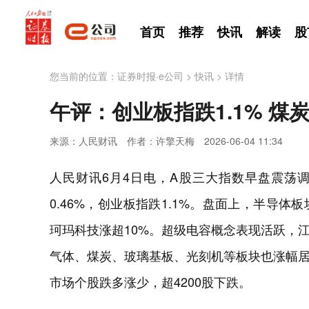
首页
推荐
快讯
解读
股
您当前的位置：
证券时报·e公司
>
快讯
>
详情
午评：创业板指跌1.1% 煤
来源：人民财讯
作者：许擎天梅
2026-06-04 11:34
人民财讯6月4日电，A股三大指数早盘震荡调
0.46%，创业板指跌1.1%。盘面上，半导
珂玛科技涨超10%。超级电容概念表现活跃，
气体、煤炭、玻璃基板、光刻机等板块也涨幅居
市场个股跌多涨少，超4200股下跌。