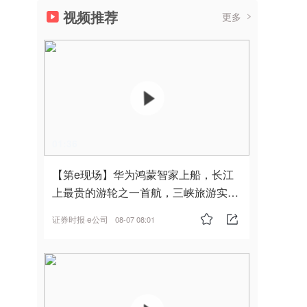
视频推荐
更多
01:36
【第e现场】华为鸿蒙智家上船，长江
上最贵的游轮之一首航，三峡旅游实
现“双旗舰并进”
证券时报·e公司
08-07 08:01