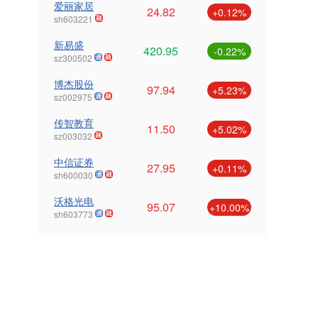
爱丽家居
24.82
+0.12%
sh603221
新易盛
420.95
-0.22%
sz300502
博杰股份
97.94
+5.23%
sz002975
传智教育
11.50
+5.02%
sz003032
中信证券
27.95
+0.11%
sh600030
沃格光电
95.07
+10.00%
sh603773