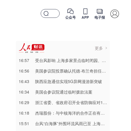
公众号
APP
电子报
更多
16:57
受台风影响 上海多家景点临时闭园、调整运营时间
16:56
美国参议院投票确认托德·布兰奇担任司法部长
16:43
陕西应急通信实现5G异网漫游新突破
16:34
美国会参议院通过临时拨款法案
16:29
浙江省委、省政府召开全省防御应对13号台风“白海豚”工作视频调度会
16:18
杰瑞股份：与中核海洋的合作正在有序推进中
15:51
台风“白海豚”外围环流风雨已至 上海浙江局地将有特大暴雨