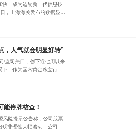
加快，成为适配新一代信息技
近日，上海海关发布的数据显
达...
点，人气就会明显好转”
元/盎司关口，创下近七周以来
景下，作为国内黄金珠宝行业
...
，可能停牌核查！
波动暨风险提示公告称，公司股票
出现非理性大幅波动，公司可
.