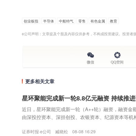
创业板指
半导体
中船特气
零售
有色金属
教育
e公司声明：文章提及个股及内容仅供参考，不构成投资建议。投资者
微信
QQ空间
更多相关文章
星环聚能完成新一轮8.8亿元融资 持续推
近日，星环聚能完成新一轮（A++轮）融资，融资金额
由深投控资本、深担创投、农银资本、纪源资本等机
集团旗下知识产权基金等机构继续跟投。本轮融资资金将
证券时报·e公司
臧晓松
08-08 16:29