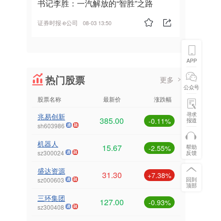
书记李胜：一汽解放的“智胜”之路
证券时报·e公司
08-03 13:50
APP
热门股票
更多
公众号
股票名称
最新价
涨跌幅
寻求
兆易创新
385.00
报道
-0.11%
sh603986
机器人
15.67
帮助
-2.55%
反馈
sz300024
盛达资源
31.30
+7.38%
回到
sz000603
顶部
三环集团
127.00
-0.93%
sz300408