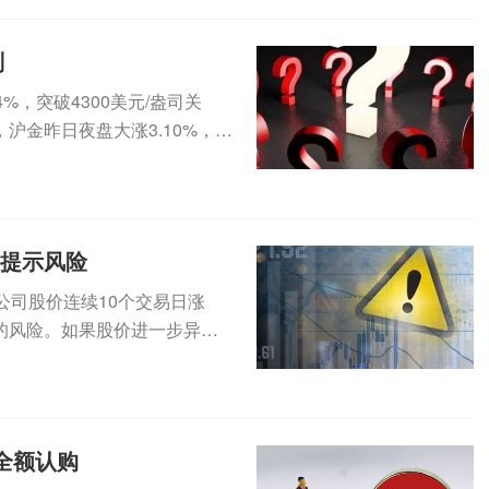
判
，突破4300美元/盎司关
沪金昨日夜盘大涨3.10%，今
集提示风险
公司股价连续10个交易日涨
的风险。如果股价进一步异常
（3...
全额认购