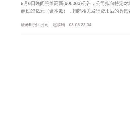
8月6日晚间皖维高新(600063)公告，公司拟向特
超过23亿元（含本数），扣除相关发行费用后的募集资
乙烯法功能性聚乙烯醇树脂项目、年产30...
证券时报·e公司
赵黎昀
08-06 23:04