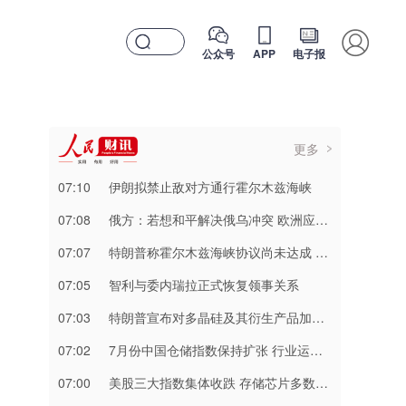
公众号
APP
电子报
更多
07:10
伊朗拟禁止敌对方通行霍尔木兹海峡
07:08
俄方：若想和平解决俄乌冲突 欧洲应停止援乌
07:07
特朗普称霍尔木兹海峡协议尚未达成 正参与相关谈判
07:05
智利与委内瑞拉正式恢复领事关系
07:03
特朗普宣布对多晶硅及其衍生产品加征关税
07:02
7月份中国仓储指数保持扩张 行业运行韧性较强
07:00
美股三大指数集体收跌 存储芯片多数大跌