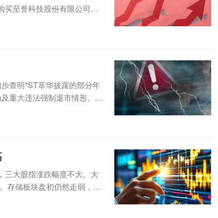
购买至誉科技股份有限公司
已初步查明*ST萃华披露的部分年
触及重大违法强制退市情形。此
高
，三大股指涨跌幅度不大。大
。存储板块盘初仍然走弱，SK
..