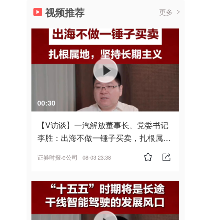
视频推荐
更多
00:30
【V访谈】一汽解放董事长、党委书记
李胜：出海不做一锤子买卖，扎根属
地，坚持长期主义
证券时报·e公司
08-03 23:38