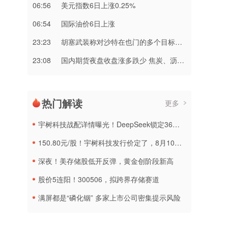
06:56
美元指数6日上涨0.25%
06:54
国际油价6日上涨
23:23
胡塞武装称对沙特在也门的多个目标实施打击
23:08
国内期货夜盘收盘涨多跌少 焦炭、沥青涨超2%
热门解读
更多
宇树科技战配详情曝光！DeepSeek锁定36个月，社保基金多个组合参与
150.80元/股！宇树科技发行价定了，8月10日申购
深夜！美存储股低开反弹，黄金创阶段新高
股价5连阳！300506，拟跨界存储赛道
满屏都是“磷化铟” 多家上市公司密集提示风险