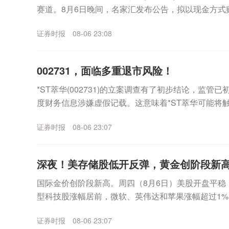
赛道。8月6日晚间，名家汇发布公告，拟以现金方式
（以下简称“至誉科技”）不超过26.19%股份，...
证券时报
08-06 23:08
002731，面临多重退市风险！
*ST萃华(002731)的立案调查有了初步结论，监管
度财务信息涉嫌虚假记载。这意味着*ST萃华可能将
外，公司市值也已跌破5亿元上市门槛，市...
证券时报
08-06 23:07
深夜！美存储股低开反弹，黄金创阶段新
国际金价创阶段新高。周四（8月6日）美股开盘平稳
型科技股涨幅居前，微软、英伟达和苹果涨幅超过1%
海力士跌幅一度超过6%，不过盘中该板块企稳拉升，美.
证券时报
08-06 23:07