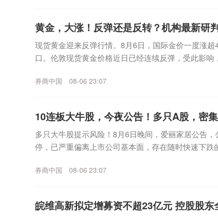
黄金，大涨！反弹还是反转？机构最新研
现货黄金迎来反弹行情。8月6日，国际金价一度涨超4%
口。伦敦现货黄金价格近日已经连续反弹，受此影响，
日盘中继续冲高，已经逼近930元/克。更早之...
券商中国
08-06 23:07
10连板大牛股，今夜公告！多只A股，密
多只大牛股提示风险！8月6日晚间，爱丽家居公告，
停，已严重偏离上市公司基本面，存在随时快速下跌
上涨，公司可能再次申请停牌核查。同日晚间，博杰股份
券商中国
08-06 23:07
皖维高新拟定增募资不超23亿元 控股股东