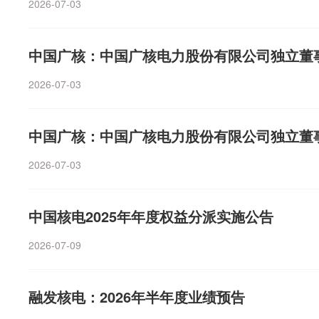
2026-07-03
涨幅居前。消息面上，国家发展改革委、国家能源局印发
五”规划》，规划提出，推动核电规模化建设，积极推进
推广应用。多措并举降低小型堆成本，加强核能综合利用和
中国广核：中国广核电力股份有限公司独立董
年，核电装机约1.1亿千瓦。AI应用端反复走强，传智教
汉仪股份、米奥会展、通达海、光云科技涨幅靠前。消息面
2026-07-03
alantir、Snap业绩双双超预期，刺激两家公司股价盘后
传智教育发布投资者关系活动记录表称，公司近日正式发布
中国广核：中国广核电力股份有限公司独立董
发”新学科，首期班报名已完成，将于今年10月正式开班。
2026-07-03
中国核电2025年年度权益分派实施公告
2026-07-09
融发核电：2026年半年度业绩预告