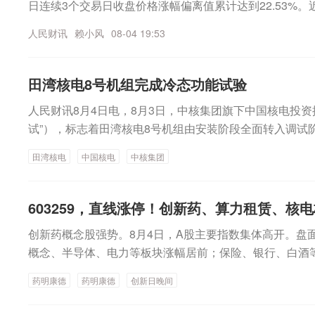
日连续3个交易日收盘价格涨幅偏离值累计达到22.53%
外，盈峰环境于8月1日披露，拟使用自有资金和银行股票
级风阀、风机、消声器、配套核电站通风与空气调节系统
竞价交易方式回购公司股份，回购总金额不低于1亿元（含
人民财讯
赖小风
08-04 19:53
现阶段不会对公司经营业绩产生重大影响。
（含），回购价格不超过14.22元/股（含）。4日晚间公
日，公司尚未进行首次回购股份。不过该公司已于8月3日
田湾核电8号机组完成冷态功能试验
公司佛山市分行按相关条款约定签署了《中国建设银行股
根据此前披露，中国建设银行股份有限公司佛山市分行同
人民财讯8月4日电，8月3日，中核集团旗下中国核电投资
购提供专项贷款不超过1.8亿元，贷款期限3年。公司按
试”），标志着田湾核电8号机组由安装阶段全面转入调试
请的贷款资金不高于实际回购金额的90%。8月4日晚间
验、装料、临界试验、冲转并网以及并网后各功率平台试
公司广东盈峰环境投资有限公司作为有限合伙人（LP）之
田湾核电
中国核电
中核集团
理咨询合伙企业（有限合伙）（下称“砺思明棠”）签署了
伙企业（有限合伙）合伙协议》（下称“合伙协议”），拟以
603259，直线涨停！创新药、算力租赁、核
购天津砺思星瀚创业投资合伙企业（有限合伙）（下称“砺
明棠担任普通合伙人，海南砺思私募基金管理有限公司担
创新药概念股强势。8月4日，A股主要指数集体高开。盘
砺思星瀚基金经营范围包括创业投资（限投资未上市企业
概念、半导体、电力等板块涨幅居前；保险、银行、白酒
活动。本次签署合伙协议目的是通过直接或间接的股权投
概念持续走高盘初，创新药概念持续扩大涨幅，CXO方向领涨
药明康德
药明康德
创新日晚间
资相关的活动，实现合伙企业的资本增值，为合伙人创造
直线拉升并涨停，凯莱英、罗欣药业、济民健康、哈三联
要投资于高新技术领域。盈峰环境称，公司通过投资基金
医药、美迪西、益诺思、皓元医药涨幅靠前。消息面上，8