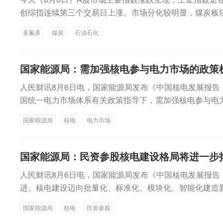
创综指连续第三个交易日上涨。市场分化较明显，煤炭板
涨幅扩大。多只个股午后尾盘快速拉升， 多氟多(002407)
多氟多
煤炭
石油石化
到10分钟的时间里涨幅从不足5%到冲上涨停。上证指数重
场主要指数涨跌互现。截至收盘，上证指数重新站上3900点整
点，涨幅0.57%。深证成指跌0.24%，创业板指跌0.55%
国家能源局：需加强核电参与电力市场的政策
第三个交易日上涨。成交额方面，沪深北三市合计成交额2
人民财讯8月6日电，国家能源局发布《中国核电发展报告
有所减少。全天有21只股票成交额超过100亿元，其中中
国统一电力市场体系有关政策指导下，需加强核电参与电
新、新易盛4只股票成交额超过200亿元。煤炭、石油石
度，提升核电在市场的竞争力和友好性。
意的是，资源属性比较明显的煤炭、石油石化板块午后涨
国家能源局
核电
电力市场
华能源午后牢牢封住涨停。潞安环能、淮北矿业、平煤股
均在午后进一步拉升后封住涨停。晋控煤业、郑州煤电、
票午后亦均扩大涨幅。消息面上，国内焦炭期货主力合约今天
国家能源局：民资参股核电建设格局将进一步
三个交易日上涨；国内焦煤期货主力合约今天上涨1.48%
人民财讯8月6日电，国家能源局发布《中国核电发展报告
涨。石油石化板块午后亦扩大涨幅，中曼石油、广汇能源
进。核电建设迈向批量化、标准化、模块化、智能化建造
中国石化等股票午后涨幅进一步扩大。此外，建筑材料、
核电建设格局将进一步拓展。
纺织服饰、有色金属等行业表现亦较好。传媒板块领跌，
国家能源局
核电
民资参股
鸿、天下秀、北投科技、中文在线、粤传媒、智度股份、