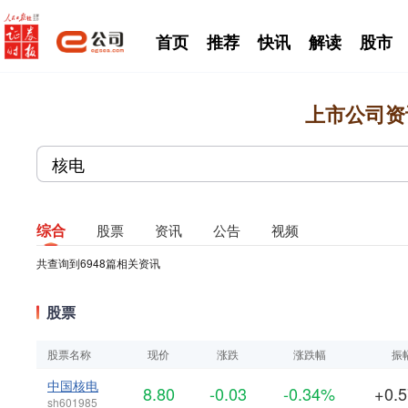
首页
推荐
快讯
解读
股市
上市公司资
综合
股票
资讯
公告
视频
共查询到
6948
篇相关资讯
股票
股票名称
现价
涨跌
涨跌幅
振
中国核电
8.80
-0.03
-0.34%
+0.
sh601985