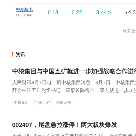
融发核电
6.18
-0.22
-3.44%
+4.
sz002366
没有更多
资讯
中核集团与中国五矿就进一步加强战略合作进
人民财讯8月7日电，据中核集团消息，8月7日，中核集
拜会中国五矿党组书记、董事长陈得信，双方就进一步加
自战略合作协议签署以来，在铀矿资源开发、海外核电建
中核集团
中国五矿
战略合作
进一步巩固现有的合作基础，稳妥高效推进重点矿产项目
望双方继续发挥各自优势，在新能源绿电直连、采矿及冶
002407，尾盘急拉涨停！两大板块爆发
今天（8月6日）A股市场主要指数涨跌互现，上证指数走强