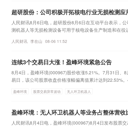
影视、遥望科技、神州泰岳、捷成股份等股票集体走低。电
超研股份：公司积极开拓核电行业无损检测应
7%，圣阳股份、汉缆股份、长城电工、久盛电气、长缆
超过5%。非银金融、医药生物、汽车、美容护理等板块
人民财讯8月6日电，超研股份8月6日在互动平台表示，
前列。多股尾盘强势拉升除了上述部分强势股外，多只个
测机器人等无损检测设备可用于核电设备生产制造和在役
一些股票封住涨停。多氟多(002407)14:43开始强力拉
应用市场。
人民财讯
李在山
08-06 11:52
幅从不足5%到冲上涨停。截至收盘，多氟多牢牢封住涨停。唯特偶
始股价出现多轮强力拉升，至收盘该股大涨10.50%。迈得医疗
拉升，该股收盘大涨9.30%。美盈森(002303)尾盘也强势
连续3个交易日大涨！盈峰环境紧急公告
8月4日，盈峰环境(000967)股价收涨5.21%。7月31日
易日，该公司股票收盘价格涨幅偏离值累计达到22.53%
易异常波动的公告提示，近期多家媒体聚焦公司无人环卫
盈峰环境
股票交易异常波动
无人环卫机器人
级风阀、风机、消声器、配套核电站通风与空气调节系统
营收占公司整体营收比例较小，现阶段不会对公司经营业
表示，目前经营情况正常，内外部经营环境未发生重大变
盈峰环境：无人环卫机器人等业务占整体营收
际控制人不存在关于公司应披露而未披露的重大事项，或
人民财讯8月4日电，盈峰环境(000967)8月4日发布股
项；公司控股股东、实际控制人在股票异动期间不存在买