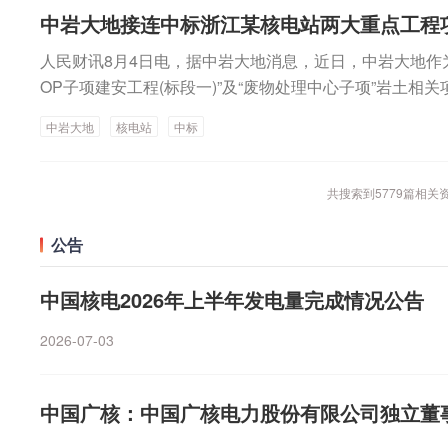
关注前沿技术发展，为未来业务拓展及技术应用保留空间
布2026年半年报，公司上半年实现营业收入289亿元，同比
中岩大地接连中标浙江某核电站两大重点工程
下游协同机会，提升公司综合竞争力，完善公司整体战略
首次在上半年突破百亿元，达110.8亿元，同比增长29.4
人民财讯8月4日电，据中岩大地消息，近日，中岩大地作
0股派发现金红利5.1元（含税），共计派发现金红利15.
OP子项建安工程(标段一)”及“废物处理中心子项”岩土相关
公告显示，得益于多个客户产品的更大成功，以及公司独特
执行能力，公司全面上调2026年全年业绩指引。预计202
中岩大地
核电站
中标
—530亿元上调至585亿—605亿元，持续经营业务收入同
至35%—39%。算力租赁概念活跃电力板块震荡拉升，新
共搜索到
5779
篇相关
华电辽能、湖南发展、大唐发电跟涨。消息面上，国家发
发《新型电力系统建设“十五五”规划》，到2030年，新
公告
碳的电力供给格局基本形成，非化石能源发电量占比达到5
活跃，青云科技20%涨停，美利云3连板，高乐股份一字
中国核电2026年上半年发电量完成情况公告
涨幅靠前。中国信通院数据显示，2026年一季度国内AI算
效供给增速仅128%，供需缺口持续拉大。当前B300顶配
2026-07-03
元，H200整机月租也同步上涨，高端算力呈现供不应求
租赁产业链覆盖芯片、服务器、液冷、集成运维以及下游A
多。随着AI在对话、内容生成、工业质检、医疗影像等场
中国广核：中国广核电力股份有限公司独立董
持高速增长。核电板块走强核电板块反复活跃，利柏特2