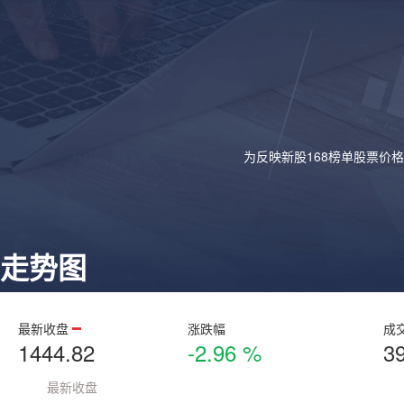
为反映新股168榜单股票价
走势图
最新收盘
涨跌幅
成
1444.82
-2.96 %
3