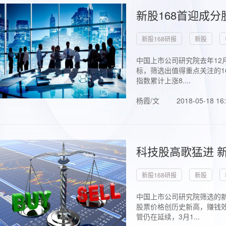
新股168首迎成分
新股168研报
新股
中国上市公司研究院去年12
标，筛选出值得重点关注的1
指数累计上涨8....
杨霞/文
2018-05-18 16
科技股高歌猛进 新
新股168研报
新股
中国上市公司研究院筛选的新
股票价格创历史新高，赚钱效
管仍在延续，3月1...