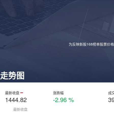
为反映新股168榜单股票价
走势图
最新收盘
涨跌幅
成
1444.82
-2.96 %
3