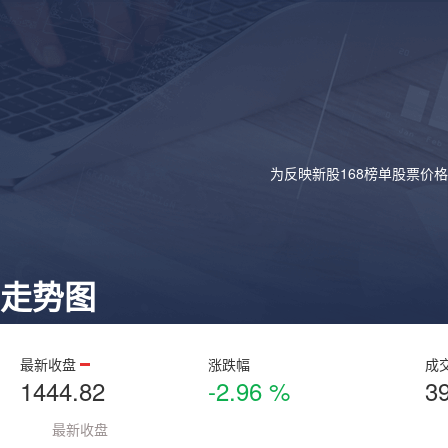
为反映新股168榜单股票价
走势图
最新收盘
涨跌幅
成
1444.82
-2.96 %
3