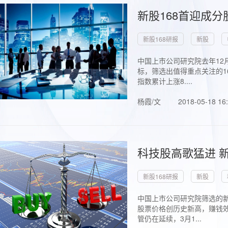
新股168首迎成分
新股168研报
新股
中国上市公司研究院去年12
标，筛选出值得重点关注的1
指数累计上涨8....
杨霞/文
2018-05-18 16
科技股高歌猛进 新
新股168研报
新股
中国上市公司研究院筛选的新
股票价格创历史新高，赚钱效
管仍在延续，3月1...