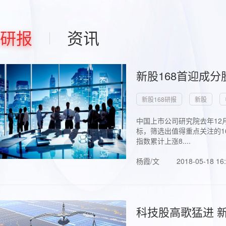
研报
资讯
新股168首迎成分
新股168研报
新股
中国上市公司研究院去年12
标，筛选出值得重点关注的1
指数累计上涨8....
杨霞/文
2018-05-18 16
科技股高歌猛进 新