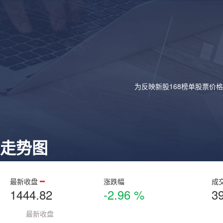
为反映新股168榜单股票价
走势图
最新收盘
涨跌幅
成
1444.82
-2.96 %
3