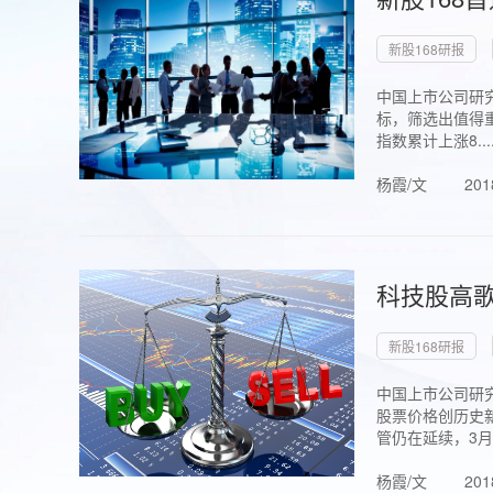
新股168研报
中国上市公司研究
标，筛选出值得重
指数累计上涨8...
杨霞/文
201
科技股高歌
新股168研报
中国上市公司研究
股票价格创历史新
管仍在延续，3月1.
杨霞/文
201