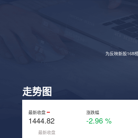
为反映新股168
走势图
最新收盘
涨跌幅
1444.82
-2.96 %