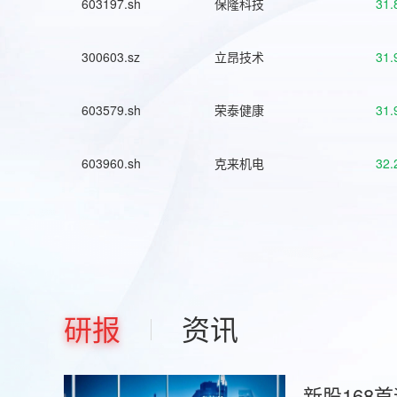
603197.sh
保隆科技
31.
300603.sz
立昂技术
31.
603579.sh
荣泰健康
31.
603960.sh
克来机电
32.
研报
资讯
新股168