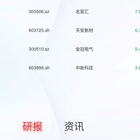
300506.sz
名家汇
7.
603725.sh
天安新材
6.
300510.sz
金冠电气
5.
603996.sh
中新科技
3.
研报
资讯