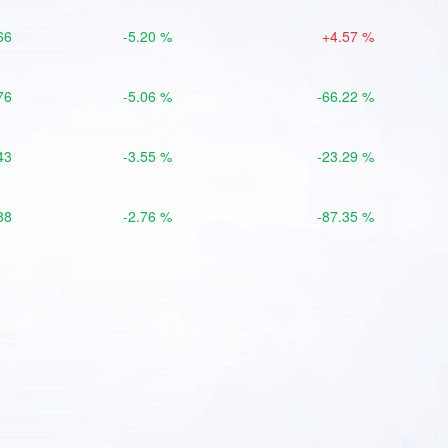
66
-5.20 %
+4.57 %
76
-5.06 %
-66.22 %
43
-3.55 %
-23.29 %
88
-2.76 %
-87.35 %