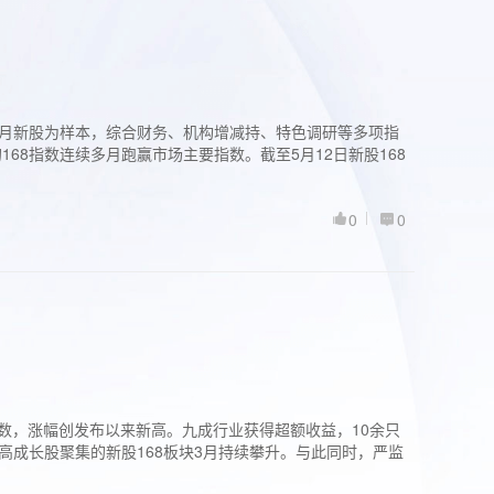
过3个月新股为样本，综合财务、机构增减持、特色调研等多项指
68指数连续多月跑赢市场主要指数。截至5月12日新股168
0
0
股指数，涨幅创发布以来新高。九成行业获得超额收益，10余只
高成长股聚集的新股168板块3月持续攀升。与此同时，严监