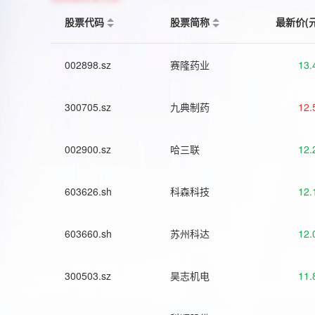
股票代码
股票简称
最新价(
002898.sz
赛隆药业
13.
300705.sz
九典制药
12.
002900.sz
哈三联
12.
603626.sh
科森科技
12.
603660.sh
苏州科达
12.
300503.sz
昊志机电
11.