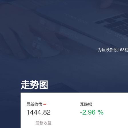
为反映新股168
走势图
最新收盘
涨跌幅
1444.82
-2.96 %