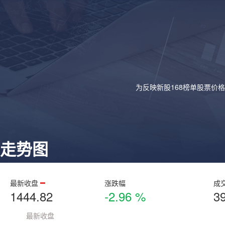
为反映新股168榜单股票价
走势图
最新收盘
涨跌幅
成
1444.82
-2.96 %
3