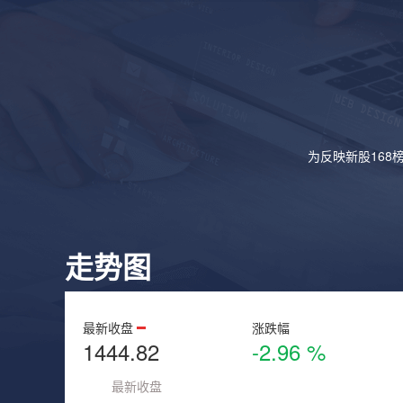
为反映新股168
走势图
最新收盘
涨跌幅
1444.82
-2.96 %