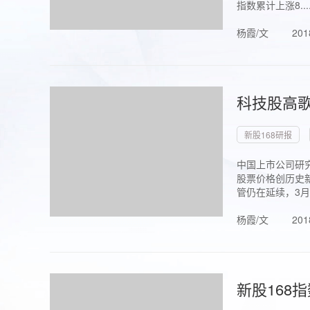
指数累计上涨8...
杨霞/文
201
科技股高歌
新股168研报
中国上市公司研究
股票价格创历史新
管仍在延续，3月1.
杨霞/文
201
新股168