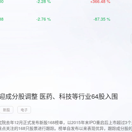
00
-2.28 %
+366.48 %
88
-2.76 %
-87.35 %
首迎成分股调整 医药、科技等行业64股入围
新股
电子
院去年12月正式发布新股168榜单，以2015年末IPO重启后上市超
点关注的168只股票进行跟踪。榜单自发布以来表现优异，跟踪成分股的1