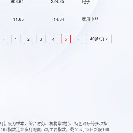
908.64
224.35
电子
11.65
-14.84
家用电器
«
1
2
3
4
5
»
40条/页
过3个月新股为样本，综合财务、机构增减持、特色调研等多项指
68指数连续多月跑赢市场主要指数。截至5月12日新股168