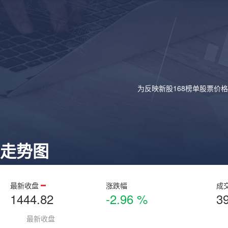
为反映新股168榜单股票价
走势图
最新收盘
涨跌幅
成
1444.82
-2.96 %
3