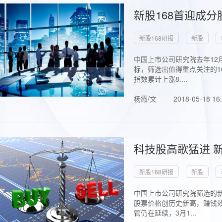
新股168首迎成分
新股168研报
新股
中国上市公司研究院去年12
标，筛选出值得重点关注的1
指数累计上涨8....
杨霞/文
2018-05-18 16
科技股高歌猛进 新
新股168研报
新股
中国上市公司研究院筛选的新
股票价格创历史新高，赚钱效
管仍在延续，3月1...