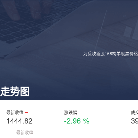
为反映新股168榜单股票价
走势图
最新收盘
涨跌幅
成
1444.82
-2.96 %
3