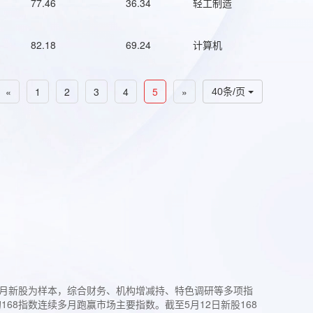
77.46
36.34
轻工制造
82.18
69.24
计算机
«
1
2
3
4
5
»
40条/页
过3个月新股为样本，综合财务、机构增减持、特色调研等多项指
68指数连续多月跑赢市场主要指数。截至5月12日新股168