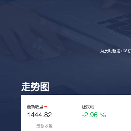
为反映新股168
走势图
最新收盘
涨跌幅
1444.82
-2.96 %