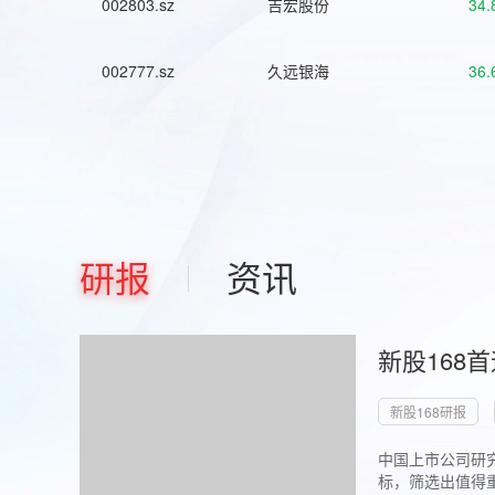
002803.sz
吉宏股份
34.
002777.sz
久远银海
36.
研报
资讯
新股168
新股168研报
中国上市公司研究
标，筛选出值得重