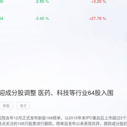
80
-2.85 %
+3.26 %
64
-3.45 %
+27.78 %
首迎成分股调整 医药、科技等行业64股入围
新股
电子
院去年12月正式发布新股168榜单，以2015年末IPO重启后上市超
点关注的168只股票进行跟踪。榜单自发布以来表现优异，跟踪成分股的1