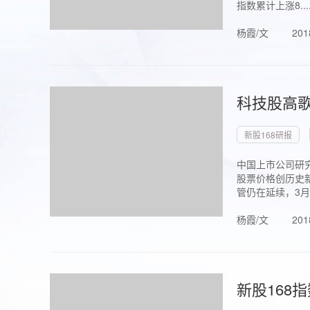
指数累计上涨8...
杨霞/文
201
科技股高歌
新股168研报
中国上市公司研究
股票价格创历史新
管仍在延续，3月1.
杨霞/文
201
新股168