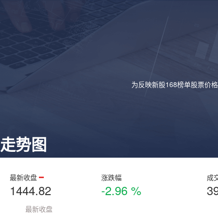
为反映新股168榜单股票价
走势图
最新收盘
涨跌幅
成
1444.82
-2.96 %
3