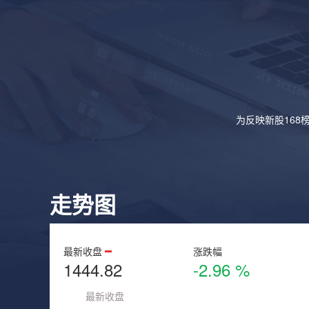
为反映新股168
走势图
最新收盘
涨跌幅
1444.82
-2.96 %