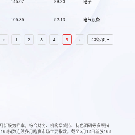
145.07
89.30
电子
105.35
52.13
电气设备
«
1
2
3
4
5
»
40条/页
过3个月新股为样本，综合财务、机构增减持、特色调研等多项指
68指数连续多月跑赢市场主要指数。截至5月12日新股168