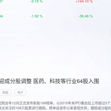
37
-0.15 %
+144.10 %
44
-1.92 %
-36.46 %
首迎成分股调整 医药、科技等行业64股入围
新股
电子
院去年12月正式发布新股168榜单，以2015年末IPO重启后上市超
点关注的168只股票进行跟踪。榜单自发布以来表现优异，跟踪成分股的1