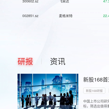
300602.sz
飞荣达
47.
002851.sz
麦格米特
22.
研报
资讯
新股168
新股168研报
中国上市公司研究
标，筛选出值得重