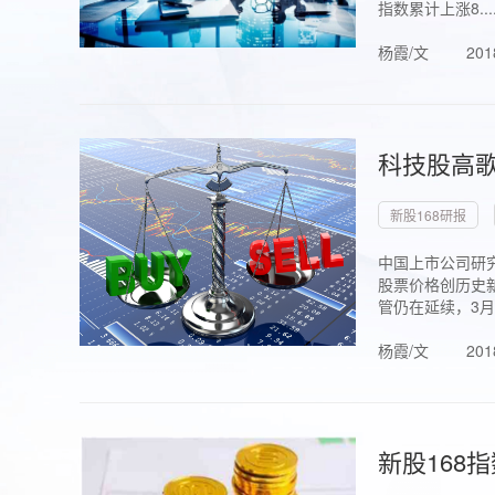
指数累计上涨8...
杨霞/文
201
科技股高歌
新股168研报
中国上市公司研究
股票价格创历史新
管仍在延续，3月1.
杨霞/文
201
新股168