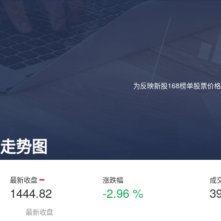
为反映新股168榜单股票价
走势图
最新收盘
涨跌幅
成
1444.82
-2.96 %
3