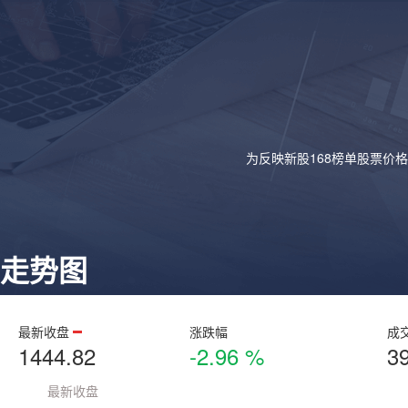
为反映新股168榜单股票价
走势图
最新收盘
涨跌幅
成
1444.82
-2.96 %
3