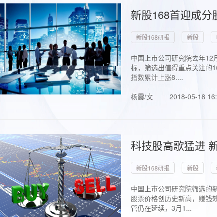
新股168首迎成分
新股168研报
新股
中国上市公司研究院去年12
标，筛选出值得重点关注的1
指数累计上涨8....
杨霞/文
2018-05-18 16
科技股高歌猛进 新
新股168研报
新股
中国上市公司研究院筛选的新
股票价格创历史新高，赚钱效
管仍在延续，3月1...