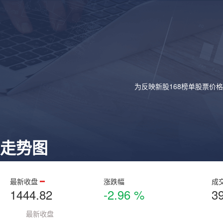
为反映新股168榜单股票价
走势图
最新收盘
涨跌幅
成
1444.82
-2.96 %
3