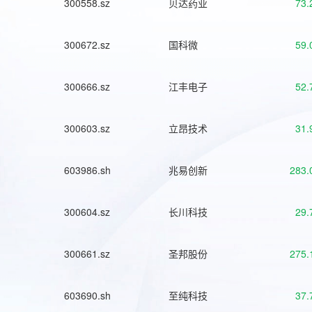
300558.sz
贝达药业
73.
300672.sz
国科微
59.
300666.sz
江丰电子
52.
300603.sz
立昂技术
31.
603986.sh
兆易创新
283.
300604.sz
长川科技
29.
300661.sz
圣邦股份
275.
603690.sh
至纯科技
37.