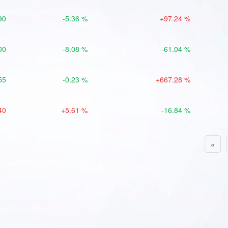
90
-5.36 %
+97.24 %
00
-8.08 %
-61.04 %
55
-0.23 %
+667.28 %
40
+5.61 %
-16.84 %
«