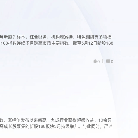
过3个月新股为样本，综合财务、机构增减持、特色调研等多项指
68指数连续多月跑赢市场主要指数。截至5月12日新股168
0
0
股指数，涨幅创发布以来新高。九成行业获得超额收益，10余只
高成长股聚集的新股168板块3月持续攀升。与此同时，严监