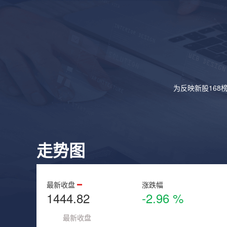
为反映新股168
走势图
最新收盘
涨跌幅
1444.82
-2.96 %