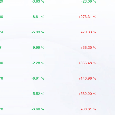
29
-3.63 %
-23.06 %
00
-8.81 %
+273.31 %
74
-5.33 %
+79.33 %
91
-9.99 %
+36.25 %
00
-2.28 %
+366.48 %
78
-6.91 %
+140.96 %
11
-5.52 %
+532.20 %
78
-6.60 %
+38.61 %