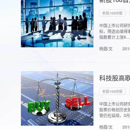
新股168研报
中国上市公司研究
标，筛选出值得重
指数累计上涨8...
杨霞/文
201
科技股高歌
新股168研报
中国上市公司研究
股票价格创历史新
管仍在延续，3月1.
杨霞/文
201