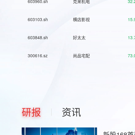
603960.sh
克来机电
32.
603103.sh
横店影视
15.
603848.sh
好太太
13.
300616.sz
尚品宅配
73.
研报
资讯
新股168