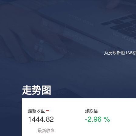
为反映新股168
走势图
最新收盘
涨跌幅
1444.82
-2.96 %