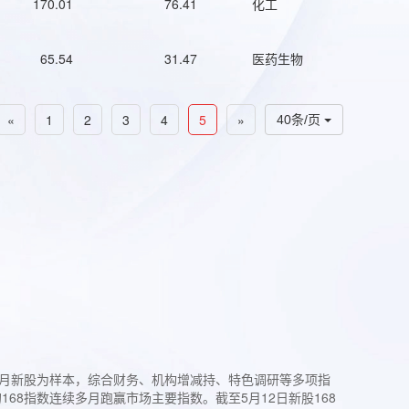
170.01
76.41
化工
65.54
31.47
医药生物
«
1
2
3
4
5
»
40条/页
过3个月新股为样本，综合财务、机构增减持、特色调研等多项指
68指数连续多月跑赢市场主要指数。截至5月12日新股168