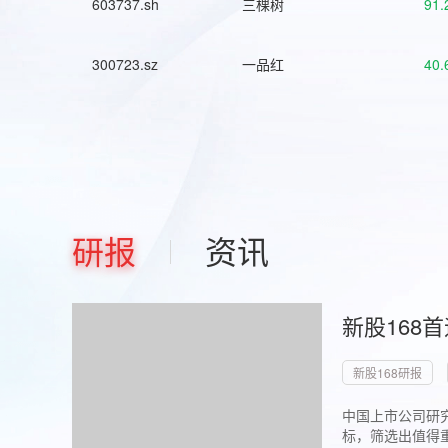
603737.sh
三棵树
91.
300723.sz
一品红
40.
研报
资讯
新股168
新股168研报
中国上市公司研究
标，筛选出值得重