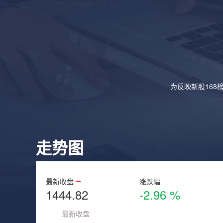
为反映新股168
走势图
最新收盘
涨跌幅
1444.82
-2.96 %