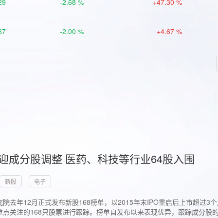
29
-2.68 %
+47.30 %
67
-2.00 %
+4.67 %
首迎成分股调整 医药、科技等行业64股入围
新股
电子
院去年12月正式发布新股168榜单，以2015年末IPO重启后上市超
点关注的168只股票进行跟踪。榜单自发布以来表现优异，跟踪成分股的1