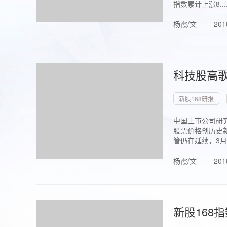
指数累计上涨8...
杨霞/文
201
科技股高歌
新股168研报
中国上市公司研究
股票价格创历史新
管仍在延续，3月1.
杨霞/文
201
新股168