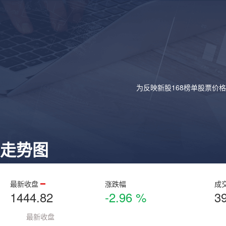
为反映新股168榜单股票价
走势图
最新收盘
涨跌幅
成
1444.82
-2.96 %
3