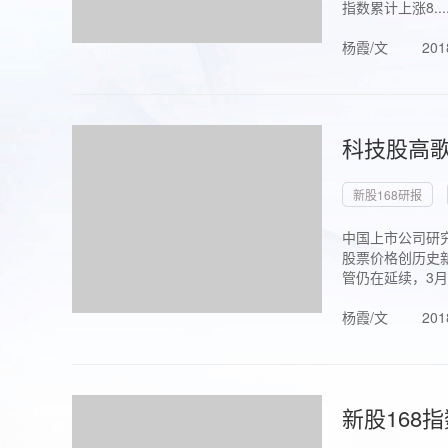
指数累计上涨8...
杨霞/文
201
科技股高歌
新股168研报
中国上市公司研究
股票价格创历史新
管仍在延续，3月1.
杨霞/文
201
新股168