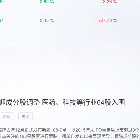
80
-2.85 %
+3.26 %
64
-3.45 %
+27.78 %
首迎成分股调整 医药、科技等行业64股入围
新股
电子
院去年12月正式发布新股168榜单，以2015年末IPO重启后上市超
点关注的168只股票进行跟踪。榜单自发布以来表现优异，跟踪成分股的1