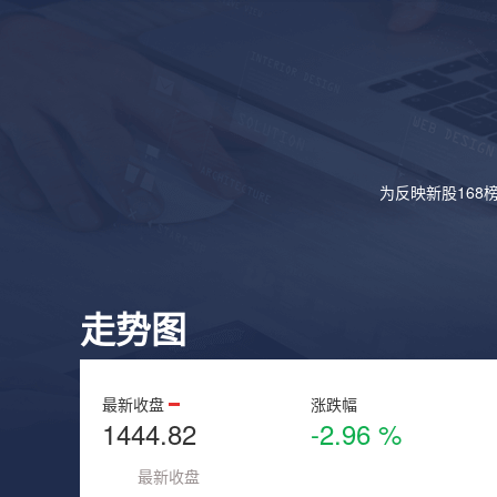
为反映新股168
走势图
最新收盘
涨跌幅
1444.82
-2.96 %