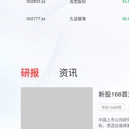
002803.sz
吉宏股份
34.
002777.sz
久远银海
36.
研报
资讯
新股168
新股168研报
中国上市公司研究
标，筛选出值得重