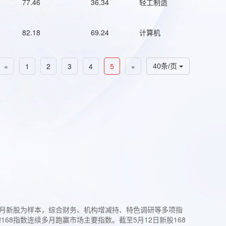
77.46
36.34
轻工制造
82.18
69.24
计算机
«
1
2
3
4
5
»
40条/页
过3个月新股为样本，综合财务、机构增减持、特色调研等多项指
68指数连续多月跑赢市场主要指数。截至5月12日新股168