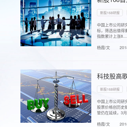
新股168研报
中国上市公司研究
标，筛选出值得重
指数累计上涨8...
杨霞/文
201
科技股高歌
新股168研报
中国上市公司研究
股票价格创历史新
管仍在延续，3月1.
杨霞/文
201