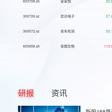
603708.sh
家家悦
22.
300726.sz
宏达电子
27.
300572.sz
安车检测
52.
603658.sh
安图生物
113.
研报
资讯
新股168