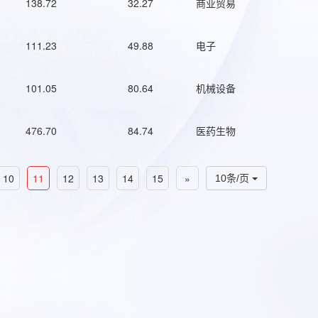
138.72
32.27
商业贸易
111.23
49.88
电子
101.05
80.64
机械设备
476.70
84.74
医药生物
10
11
12
13
14
15
»
10条/页