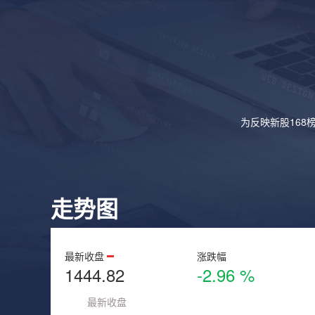
为反映新股168
走势图
最新收盘
涨跌幅
1444.82
-2.96 %