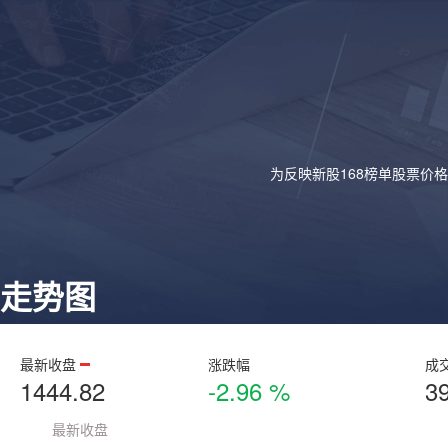
为反映新股168榜单股票价
走势图
最新收盘
涨跌幅
成
1444.82
-2.96 %
3