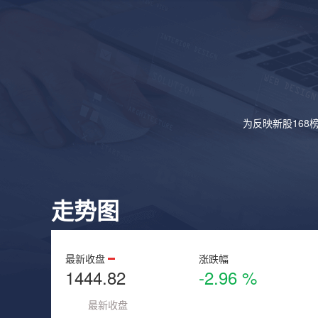
为反映新股168
走势图
最新收盘
涨跌幅
1444.82
-2.96 %