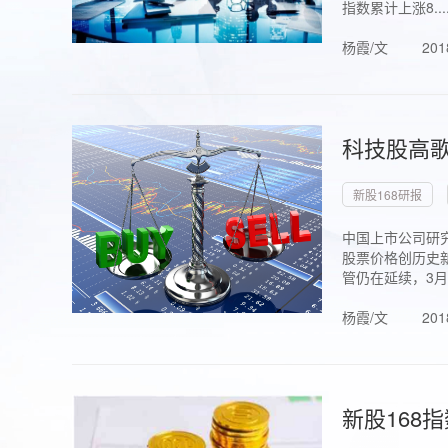
指数累计上涨8...
杨霞/文
201
科技股高歌
新股168研报
中国上市公司研究
股票价格创历史新
管仍在延续，3月1.
杨霞/文
201
新股168