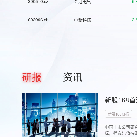
300510.sz
金冠电气
5.
603996.sh
中新科技
3.
研报
资讯
新股168
新股168研报
中国上市公司研究
标，筛选出值得重