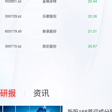
002851.sz
麦格米特
22.44
300729.sz
乐歌股份
22.26
603179.sh
新泉股份
21.21
300715.sz
凯伦股份
20.67
研报
资讯
新股168首迎成分