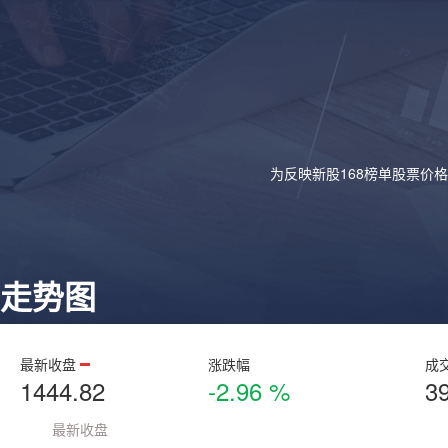
为反映新股168榜单股票价
走势图
最新收盘
涨跌幅
成
1444.82
-2.96 %
3