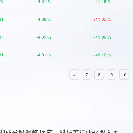
73
-4.87 %
-41.48 %
61
-4.88 %
+11.05 %
87
-4.89 %
-19.96 %
31
-4.91 %
-49.12 %
«
7
8
9
10
首迎成分股调整 医药、科技等行业64股入围