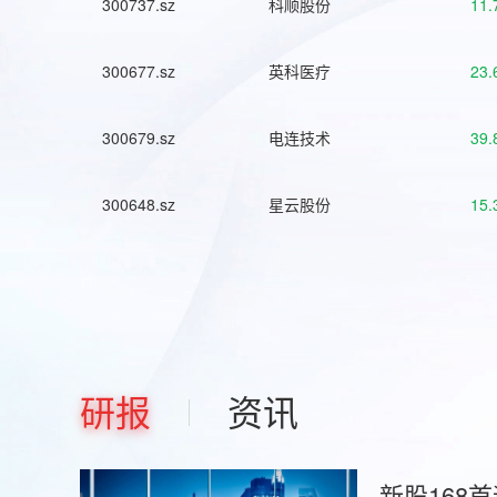
300737.sz
科顺股份
11.
300677.sz
英科医疗
23.
300679.sz
电连技术
39.
300648.sz
星云股份
15.
研报
资讯
新股168