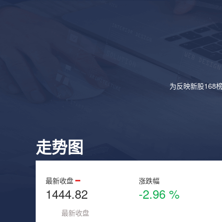
为反映新股168
走势图
最新收盘
涨跌幅
1444.82
-2.96 %