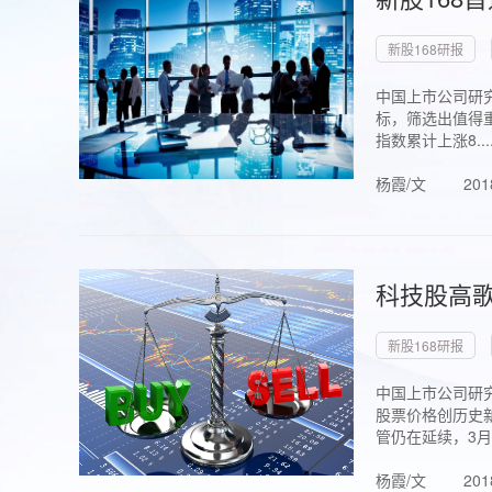
新股168研报
中国上市公司研究
标，筛选出值得重
指数累计上涨8...
杨霞/文
201
科技股高歌
新股168研报
中国上市公司研究
股票价格创历史新
管仍在延续，3月1.
杨霞/文
201