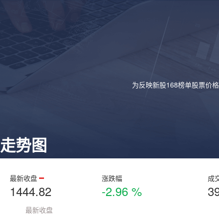
为反映新股168榜单股票价
走势图
最新收盘
涨跌幅
成
1444.82
-2.96 %
3