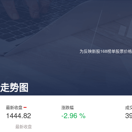
为反映新股168榜单股票价
走势图
最新收盘
涨跌幅
成
1444.82
-2.96 %
3