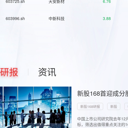
603725.sh
天安新材
6.76
603996.sh
中新科技
3.88
研报
资讯
新股168首迎成分
新股168研报
新股
中国上市公司研究院去年12
标，筛选出值得重点关注的1